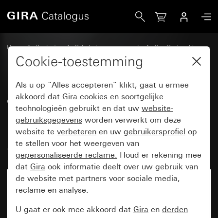
Gira eNet draadloos bedieningselement-opzetstuk Memory 
Home
Producten
Schakelaarprogramma’s
Gira System 55
Schakelen en drukken
Cookie-toestemming
Als u op “Alles accepteren” klikt, gaat u ermee
eNet draadloos
akkoord dat
Gira
cookies
en soortgelijke
technologieën gebruikt en dat uw
website-
bedieningselement-opzetstuk
gebruiksgegevens
worden verwerkt om deze
Memory pijlsymbolen,
website te
verbeteren
en uw
gebruikersprofiel
op
System 55
te stellen voor het weergeven van
gepersonaliseerde reclame.
Houd er rekening mee
dat
Gira
ook informatie deelt over uw gebruik van
de website met partners voor sociale media,
reclame en analyse.
U gaat er ook mee akkoord dat
Gira
en
derden