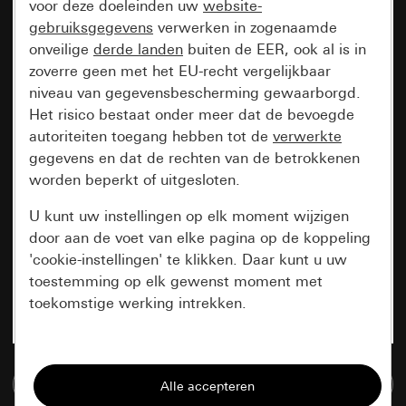
voor deze doeleinden uw
website-
gebruiksgegevens
verwerken in zogenaamde
onveilige
derde landen
buiten de EER, ook al is in
zoverre geen met het EU-recht vergelijkbaar
niveau van gegevensbescherming gewaarborgd.
Het risico bestaat onder meer dat de bevoegde
autoriteiten toegang hebben tot de
verwerkte
gegevens en dat de rechten van de betrokkenen
worden beperkt of uitgesloten.
U kunt uw instellingen op elk moment wijzigen
door aan de voet van elke pagina op de koppeling
'cookie-instellingen' te klikken. Daar kunt u uw
toestemming op elk gewenst moment met
toekomstige werking intrekken.
Essentieel
Naar de mediadatabase
Alle cookies die wij nodig hebben om de
pagina te kunnen weergeven.