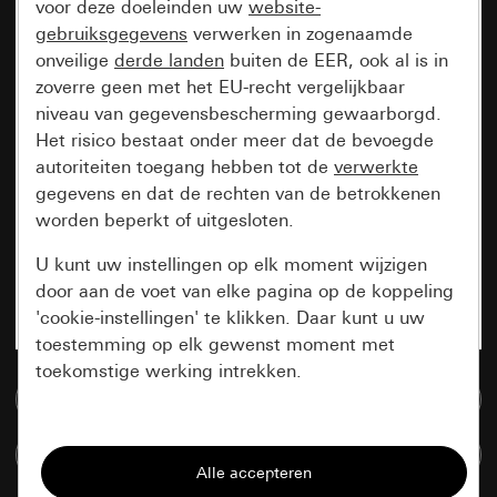
voor deze doeleinden uw
website-
gebruiksgegevens
verwerken in zogenaamde
onveilige
derde landen
buiten de EER, ook al is in
zoverre geen met het EU-recht vergelijkbaar
niveau van gegevensbescherming gewaarborgd.
Het risico bestaat onder meer dat de bevoegde
autoriteiten toegang hebben tot de
verwerkte
gegevens en dat de rechten van de betrokkenen
worden beperkt of uitgesloten.
U kunt uw instellingen op elk moment wijzigen
door aan de voet van elke pagina op de koppeling
'cookie-instellingen' te klikken. Daar kunt u uw
toestemming op elk gewenst moment met
toekomstige werking intrekken.
Naar de mediadatabase
Essentieel
Artikelen verglijken
Alle cookies die wij nodig hebben om de
pagina te kunnen weergeven.