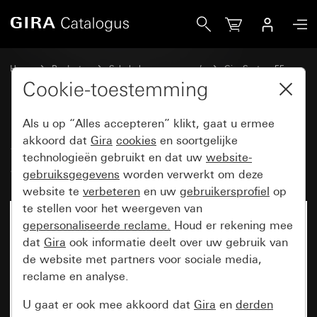
Gira System 3000 touchopzetstuk System 55
Home
Producten
Schakelaarprogramma’s
Gira System 55
Dimmen
Cookie-toestemming
Als u op “Alles accepteren” klikt, gaat u ermee
System 3000 touchopzetstuk
akkoord dat
Gira
cookies
en soortgelijke
technologieën gebruikt en dat uw
website-
System 55
gebruiksgegevens
worden verwerkt om deze
website te
verbeteren
en uw
gebruikersprofiel
op
te stellen voor het weergeven van
gepersonaliseerde reclame.
Houd er rekening mee
dat
Gira
ook informatie deelt over uw gebruik van
de website met partners voor sociale media,
reclame en analyse.
U gaat er ook mee akkoord dat
Gira
en
derden