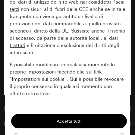
dei
dati di utilizzo del sito web
nei cosiddetti
Paesi
terzi
non sicuri al di fuori della CEE anche se in tale
frangente non viene garantito un livello di
protezione dei dati comparabile a quello previsto
secondo il diritto della UE. Sussiste anche il rischio
di accesso, da parte delle autorità locali, ai dati
trattati
e limitazione o esclusione dei diritti degli
interessati.
È possibile modificare in qualsiasi momento le
proprie impostazioni facendo clic sul link
"Impostazioni sui cookie". Qui è possibile revocare
il proprio consenso in qualsiasi momento con
effetto retroattivo.
Vai alla banca dati multimediale
Essenziali
Tutti i cookie necessari per poter mostrare la
Confronta articoli
pagina.