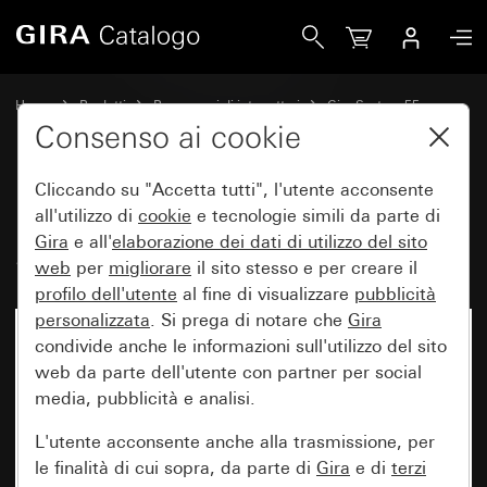
Gira Pannello tattile System 3000 System 55
Home
Prodotti
Programmi di interruttori
Gira System 55
Dimmer
Consenso ai cookie
Cliccando su "Accetta tutti", l'utente acconsente
Pannello tattile System 3000
all'utilizzo di
cookie
e tecnologie simili da parte di
Gira
e all'
elaborazione dei
dati di utilizzo del sito
System 55
web
per
migliorare
il sito stesso e per creare il
profilo dell'utente
al fine di visualizzare
pubblicità
personalizzata
. Si prega di notare che
Gira
condivide anche le informazioni sull'utilizzo del sito
web da parte dell'utente con partner per social
media, pubblicità e analisi.
L'utente acconsente anche alla trasmissione, per
le finalità di cui sopra, da parte di
Gira
e di
terzi