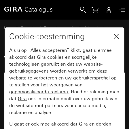
Gira Weerstation Standard voor KNX
Home
Producten
Techniek en functies
Jaloeziebesturing
Sensoren
Cookie-toestemming
Als u op “Alles accepteren” klikt, gaat u ermee
Weerstation Standard voor KNX
akkoord dat
Gira
cookies
en soortgelijke
technologieën gebruikt en dat uw
website-
gebruiksgegevens
worden verwerkt om deze
website te
verbeteren
en uw
gebruikersprofiel
op
Niet meer beschikbaar
te stellen voor het weergeven van
gepersonaliseerde reclame.
Houd er rekening mee
dat
Gira
ook informatie deelt over uw gebruik van
de website met partners voor sociale media,
reclame en analyse.
U gaat er ook mee akkoord dat
Gira
en
derden