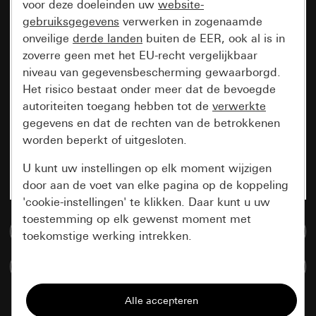
voor deze doeleinden uw
website-
gebruiksgegevens
verwerken in zogenaamde
onveilige
derde landen
buiten de EER, ook al is in
zoverre geen met het EU-recht vergelijkbaar
niveau van gegevensbescherming gewaarborgd.
Het risico bestaat onder meer dat de bevoegde
autoriteiten toegang hebben tot de
verwerkte
gegevens en dat de rechten van de betrokkenen
worden beperkt of uitgesloten.
U kunt uw instellingen op elk moment wijzigen
door aan de voet van elke pagina op de koppeling
'cookie-instellingen' te klikken. Daar kunt u uw
toestemming op elk gewenst moment met
Naar de mediadatabase
toekomstige werking intrekken.
Artikelen verglijken
Essentieel
Alle cookies die wij nodig hebben om de
pagina te kunnen weergeven.