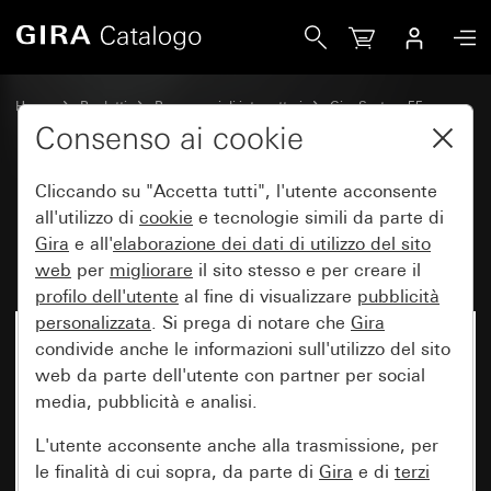
Gira Pannello di comando radio eNet Memory System 55
Home
Prodotti
Programmi di interruttori
Gira System 55
Comando a interruttore e a pulsante
Consenso ai cookie
Cliccando su "Accetta tutti", l'utente acconsente
Pannello di comando radio eNet
all'utilizzo di
cookie
e tecnologie simili da parte di
Gira
e all'
elaborazione dei
dati di utilizzo del sito
Memory System 55
web
per
migliorare
il sito stesso e per creare il
profilo dell'utente
al fine di visualizzare
pubblicità
personalizzata
. Si prega di notare che
Gira
condivide anche le informazioni sull'utilizzo del sito
web da parte dell'utente con partner per social
media, pubblicità e analisi.
L'utente acconsente anche alla trasmissione, per
le finalità di cui sopra, da parte di
Gira
e di
terzi