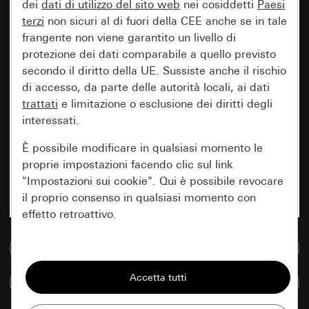
dei
dati di utilizzo del sito web
nei cosiddetti
Paesi
terzi
non sicuri al di fuori della CEE anche se in tale
frangente non viene garantito un livello di
protezione dei dati comparabile a quello previsto
secondo il diritto della UE. Sussiste anche il rischio
di accesso, da parte delle autorità locali, ai dati
trattati
e limitazione o esclusione dei diritti degli
interessati.
È possibile modificare in qualsiasi momento le
proprie impostazioni facendo clic sul link
"Impostazioni sui cookie". Qui è possibile revocare
il proprio consenso in qualsiasi momento con
effetto retroattivo.
Vai alla banca dati multimediale
Essenziali
Tutti i cookie necessari per poter mostrare la
Confronta articoli
pagina.