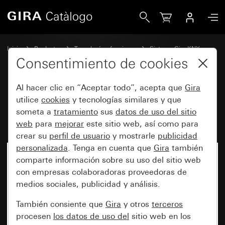
Gira Interfaz de datos RF (memoria USB) para KNX
Inicio
Productos
Tecnología y funciones
Sistema Gira KNX
Gira KNX RF
Consentimiento de cookies
Al hacer clic en “Aceptar todo”, acepta que
Gira
Interfaz de datos RF (memoria
utilice
cookies
y tecnologías similares y que
someta a
tratamiento
sus
datos de uso del sitio
USB) para KNX
web
para
mejorar
este sitio web, así como para
crear su
perfil de usuario
y mostrarle
publicidad
personalizada
. Tenga en cuenta que
Gira
también
Ya no está disponible
comparte información sobre su uso del sitio web
con empresas colaboradoras proveedoras de
medios sociales, publicidad y análisis.
También consiente que
Gira
y otros
terceros
procesen
los datos de uso del
sitio web en los