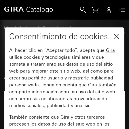
Gira Módulo de superficie de mando RF Multi de 1 element
Inicio
Productos
Tecnología y funciones
System 3000 DALI, otros elementos electrónicos
Gira System 3000
Consentimiento de cookies
Al hacer clic en “Aceptar todo”, acepta que
Gira
Módulo de superficie de mando
utilice
cookies
y tecnologías similares y que
someta a
tratamiento
sus
datos de uso del sitio
RF Multi de 1 elemento símbolos
web
para
mejorar
este sitio web, así como para
de flecha para KNX
crear su
perfil de usuario
y mostrarle
publicidad
personalizada
. Tenga en cuenta que
Gira
también
comparte información sobre su uso del sitio web
con empresas colaboradoras proveedoras de
medios sociales, publicidad y análisis.
También consiente que
Gira
y otros
terceros
procesen
los datos de uso del
sitio web en los