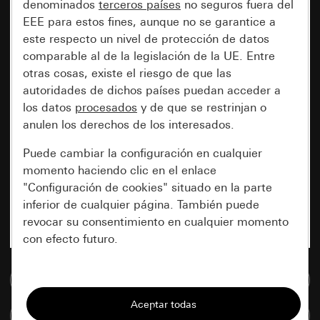
denominados
terceros países
no seguros fuera del
EEE para estos fines, aunque no se garantice a
este respecto un nivel de protección de datos
comparable al de la legislación de la UE. Entre
otras cosas, existe el riesgo de que las
autoridades de dichos países puedan acceder a
los datos
procesados
y de que se restrinjan o
anulen los derechos de los interesados.
Puede cambiar la configuración en cualquier
momento haciendo clic en el enlace
"Configuración de cookies" situado en la parte
inferior de cualquier página. También puede
revocar su consentimiento en cualquier momento
con efecto futuro.
Esenciales
Ir a la base de datos de medios
Todas las cookies que necesitamos para
Comparar artículos
poder mostrarle la página.