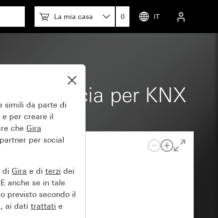
La mia casa
0
IT
boli freccia per KNX
 simili da parte di
 e per creare il
tare che
Gira
 partner per social
e di
Gira
e di
terzi
dei
EE anche se in tale
lo previsto secondo il
, ai dati
trattati
e