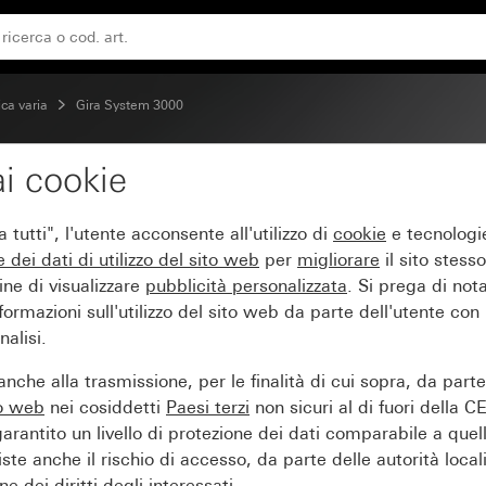
ia per KNX
ca varia
Gira System 3000
i cookie
RF Multi, 1 modulo sim
tutti", l'utente acconsente all'utilizzo di
cookie
e tecnologie
e dei
dati di utilizzo del sito web
per
migliorare
il sito stesso
ine di visualizzare
pubblicità personalizzata
. Si prega di no
ormazioni sull'utilizzo del sito web da parte dell'utente con
alisi.
nche alla trasmissione, per le finalità di cui sopra, da part
to web
nei cosiddetti
Paesi terzi
non sicuri al di fuori della C
arantito un livello di protezione dei dati comparabile a quel
iste anche il rischio di accesso, da parte delle autorità locali
e dei diritti degli interessati.