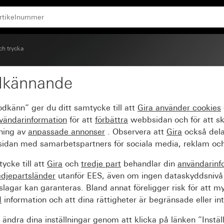
ch trycka
dkännande
ts pilsymboler
odkänn” ger du ditt samtycke till att
Gira använder
cookies
vändarinformation
för att
förbättra
webbsidan och för att s
sning av
anpassade annonser
. Observera att
Gira
också dela
idan med samarbetspartners för sociala media, reklam och
ycke till att
Gira
och
tredje part
behandlar din
användarinf
edjepartsländer
utanför EES, även om ingen dataskyddsnivå
agar kan garanteras. Bland annat föreligger risk för att m
d
information och att dina rättigheter är begränsade eller int
ändra dina inställningar genom att klicka på länken ”Instäl