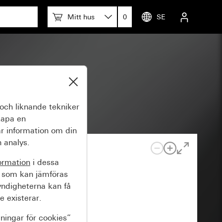
Mitt hus
0
SE
och liknande tekniker
kapa en
r information om din
 analys.
ormation
i dessa
 som kan jämföras
yndigheterna kan få
e existerar.
lningar för cookies”