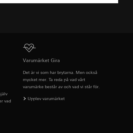
 Vad gäller
TXT
as dataskyddspolicy:
g enligt kontakt,
anjs framgångar.
medieplattformar, i
Ladda ner
anjer.
Varumärket Gira
 som besökts, datum
eografisk plats
Det är vi som har brytarna. Men också
dor. Då kan vi
mycket mer. Ta reda på vad vårt
llar och hur de rör
Art.nr 5492 ..

varumärke består av och vad vi står för.
5493 ..

5494 ..

jälv
Upplev varumärket
5495 ..
er vad
PDF
, 455.56 KB
Ladda ner