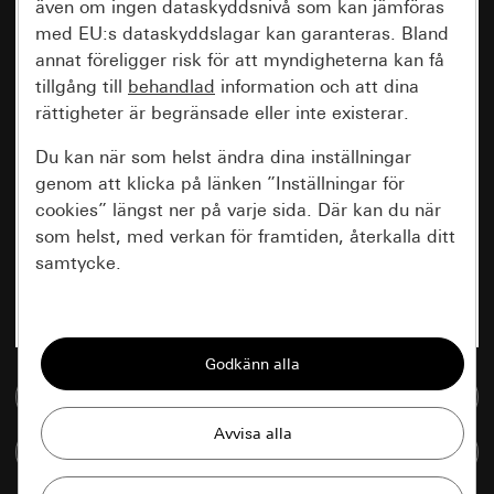
även om ingen dataskyddsnivå som kan jämföras
med EU:s dataskyddslagar kan garanteras. Bland
annat föreligger risk för att myndigheterna kan få
tillgång till
behandlad
information och att dina
rättigheter är begränsade eller inte existerar.
Du kan när som helst ändra dina inställningar
genom att klicka på länken ”Inställningar för
cookies” längst ner på varje sida. Där kan du när
som helst, med verkan för framtiden, återkalla ditt
samtycke.
Nödvändiga
Alla cookies som krävs för att kunna visa
sidan.
Till mediedatabasen
Gira Session
Förbättring av vår webbsida och
Jämföra artiklar
våra utbud
Databehandlingssyfte: