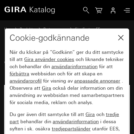
Gira eNet trådlös knappsats pilsymboler
Hem
Produkter
Brytarprogram
Gira System 55
Koppla och trycka
Cookie-godkännande
När du klickar på ”Godkänn” ger du ditt samtycke
eNet trådlös knappsats
till att
Gira använder
cookies
och liknande tekniker
och behandlar din
användarinformation
för att
pilsymboler
förbättra
webbsidan och för att skapa en
användarprofil
för visning av
anpassade annonser
.
Observera att
Gira
också delar information om din
användning av webbsidan med samarbetspartners
för sociala media, reklam och analys.
Du ger även ditt samtycke till att
Gira
och
tredje
part
behandlar din
användarinformation
i dessa
syften i sk. osäkra
tredjepartsländer
utanför EES,