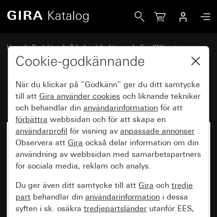
Gira RF Multi datagränssnitt för KNX
Hem
Produkter
Teknik och funktioner
Gira KNX system
Gira KNX RF
Cookie-godkännande
När du klickar på ”Godkänn” ger du ditt samtycke
RF Multi datagränssnitt för KNX
till att
Gira använder
cookies
och liknande tekniker
och behandlar din
användarinformation
för att
förbättra
webbsidan och för att skapa en
användarprofil
för visning av
anpassade annonser
.
Observera att
Gira
också delar information om din
användning av webbsidan med samarbetspartners
för sociala media, reklam och analys.
Du ger även ditt samtycke till att
Gira
och
tredje
part
behandlar din
användarinformation
i dessa
syften i sk. osäkra
tredjepartsländer
utanför EES,