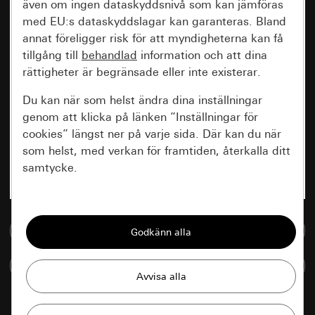
även om ingen dataskyddsnivå som kan jämföras
med EU:s dataskyddslagar kan garanteras. Bland
annat föreligger risk för att myndigheterna kan få
tillgång till
behandlad
information och att dina
rättigheter är begränsade eller inte existerar.
Du kan när som helst ändra dina inställningar
genom att klicka på länken ”Inställningar för
cookies” längst ner på varje sida. Där kan du när
som helst, med verkan för framtiden, återkalla ditt
samtycke.
Nödvändiga
Till mediedatabasen
Alla cookies som krävs för att kunna visa
sidan.
Jämföra artiklar
Gira Session
Förbättring av vår webbsida och
våra utbud
Databehandlingssyfte: