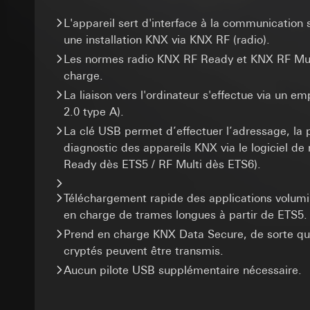
Utilisation du se
Transfert vers un pa
marketing et de ven
Traitement ultér
Durée de vie du coo
abonnés/visiteurs d
L'appareil sert d'interface à la communication s
disposition. Une at
Destinataire:
une installation KNX via KNX RF (radio).
_sda-server_
grande satisfaction 
Services interne
Les normes radio KNX RF Ready et KNX RF Mult
Catégories de donn
Google Ireland L
Finalités du traite
charge.
référent du navigateu
Pour obtenir des
Catégories de donn
dépendant de l’obje
La liaison vers l'ordinateur s'effectue via un
https://business.
Base juridique et, l
coordonnées géograp
2.0 type A).
Destinataire:
(saisie d’adresses 
Transfert vers un pa
La clé USB permet d’effectuer l’adressage, la
Services interne
Base juridique et, l
Pays tiers : USA
diagnostic des appareils KNX via le logiciel de
ISE Individuell
Décision d’adéqu
Utilisation du se
Ready dès ETS5 / RF Multi dès ETS6).
contact du point
Traitement ultér
Transfert vers un pa
Durée de vie du coo
Durée de vie du coo
Destinataire:
Téléchargement rapide des applications volumi
Services interne
en charge de trames longues à partir de ETS5.
Google Analy
supported_b
SC Networks G
Prend en charge KNX Data Secure, de sorte q
Finalités du traite
Transfert vers un pa
Finalités du traite
cryptés peuvent être transmis.
autres la provenanc
Durée de vie du coo
Catégories de donn
optimisation des pa
Aucun pilote USB supplémentaire nécessaire.
Base juridique et, l
Catégories de donn
Pixel Faceb
Destinataire:
Servi
adresse IP (anonym
Transfert vers un pa