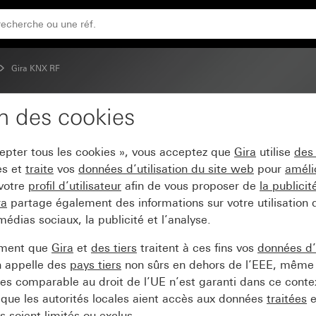
Gira KNX RF
on des cookies
s RF Multi pour KNX
cepter tous les cookies », vous acceptez que
Gira
utilise
des
es et
traite
vos
données d’utilisation du site web
pour
améli
 votre
profil d’utilisateur
afin de vous proposer de
la publici
ra
partage également des informations sur votre utilisation
médias sociaux, la publicité et l’analyse.
ement que
Gira
et
des tiers
traitent à ces fins vos
données d’u
n appelle des
pays tiers
non sûrs en dehors de l’EEE, même 
s comparable au droit de l’UE n’est garanti dans ce context
que les autorités locales aient accès aux données
traitées
e
 soient limités ou exclus.