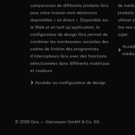
souris effectués 
Catégories de donn
comparaison de différents produits Gira
de média
concerné, adress
référence et horod
pour votre maison sont désormais
produits
Mode d'emploi.
Base juridique et, l
Base juridique et, l
disponibles « en direct ». Disponible sur
utiliser 
Utilisation du se
Utilisation du se
le Web et en tant qu’application, le
lire nos 
Traitement ultér
Traitement ultér
configurateur de design Gira permet de
sujet.
Destinataire:
Vimeo
Destinataire:
combiner les nombreuses variantes des
Transfert vers un pa
Accéd
Services interne
cadres de finition des programmes
Pays tiers : USA
LinkedIn Irelan
média
d’interrupteurs Gira avec des fonctions
Décision d’adéqu
Transfert vers un pa
sélectionnées dans différents matériaux
contact du point
KNX RF Mult
En ce qui concerne 
et couleurs.
nous vous renvoyons
Durée de vie du coo
Durée de vie du coo
Accéder au configurateur de design
System document
Hotjar
Google Ads (
Finalités du traite
sélectionnées. Cela
Finalités du traite
cliquent, comment il
campagnes. Google A
des plates-formes d
Catégories de donn
© 2026 Gira — Giersiepen GmbH & Co. KG
numériques, et pour
Base juridique et, l
Catégories de donn
Utilisation du se