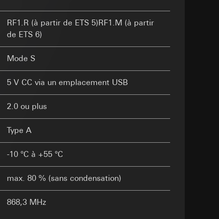
tion des
int a du RGPD
être mises à
RF1.R (à partir de ETS 5)RF1.M (à partir
tenir une plus
de ETS 6)
ing, LeadPage),
tail SDA)
s facultatives
Mode S
lles, consultez
 ou, à la place,
 point b du RGPD
via Locr GmbH
5 V CC via un emplacement USB
2.0 ou plus
 à demander au
a du RGPD
int a du RGPD
Type A
-10 °C à +55 °C
tics examine entre
gateurs
max. 80 % (sans condensation)
insi une meilleure
r utilisé, terminal
 point f du RGPD
tre site Internet,
868,3 MHz
 des tâches