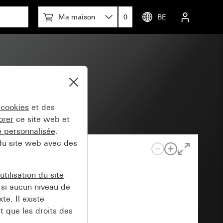
Ma maison
0
BE
 cookies
et des
orer
ce site web et
té personnalisée
.
 du site web avec des
tilisation du site
si aucun niveau de
e. Il existe
t que les droits des