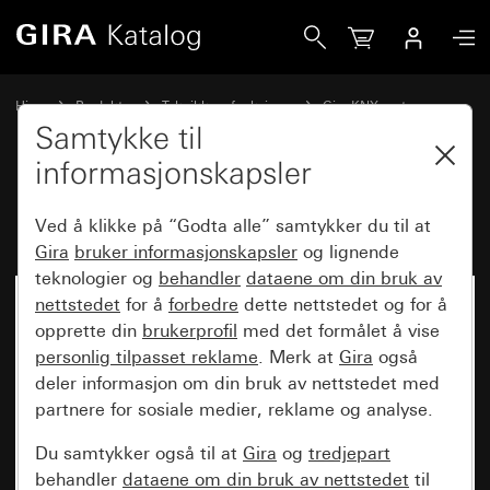
Gira RF Multi datagrensesnitt for KNX
Hjem
Produkter
Teknikk og funksjoner
Gira KNX system
Gira KNX RF
Samtykke til
informasjonskapsler
RF Multi datagrensesnitt for KNX
Ved å klikke på “Godta alle” samtykker du til at
Gira
bruker informasjonskapsler
og lignende
teknologier og
behandler
dataene om din bruk av
nettstedet
for å
forbedre
dette nettstedet og for å
opprette din
brukerprofil
med det formålet å vise
personlig tilpasset reklame
. Merk at
Gira
også
deler informasjon om din bruk av nettstedet med
partnere for sosiale medier, reklame og analyse.
Du samtykker også til at
Gira
og
tredjepart
behandler
dataene om din bruk av nettstedet
til