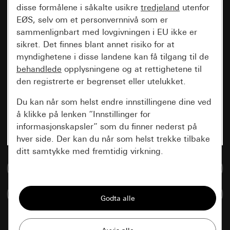
disse formålene i såkalte usikre
tredjeland
utenfor
EØS, selv om et personvernnivå som er
sammenlignbart med lovgivningen i EU ikke er
sikret. Det finnes blant annet risiko for at
myndighetene i disse landene kan få tilgang til de
behandlede
opplysningene og at rettighetene til
den registrerte er begrenset eller utelukket.
Du kan når som helst endre innstillingene dine ved
å klikke på lenken “Innstillinger for
informasjonskapsler” som du finner nederst på
hver side. Der kan du når som helst trekke tilbake
ditt samtykke med fremtidig virkning.
Til mediadatabase
Vesentlige
Sammenlign artikkel
Alle informasjonskapslene vi trenger for å
kunne vise deg siden.