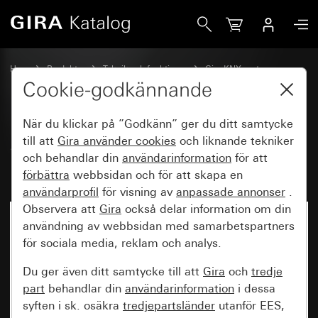
Gira Spänningsförsörjning 160 mA med integrerad drossel 
Hem
Produkter
Teknik och funktioner
Gira KNX system
Gira systemapparater, aktorer,sensorer, tillbehör till KNX
Cookie-godkännande
När du klickar på ”Godkänn” ger du ditt samtycke
Spänningsförsörjning 160 mA
till att
Gira använder
cookies
och liknande tekniker
och behandlar din
användarinformation
för att
med integrerad drossel för KNX
förbättra
webbsidan och för att skapa en
användarprofil
för visning av
anpassade annonser
.
Observera att
Gira
också delar information om din
användning av webbsidan med samarbetspartners
för sociala media, reklam och analys.
Du ger även ditt samtycke till att
Gira
och
tredje
part
behandlar din
användarinformation
i dessa
syften i sk. osäkra
tredjepartsländer
utanför EES,