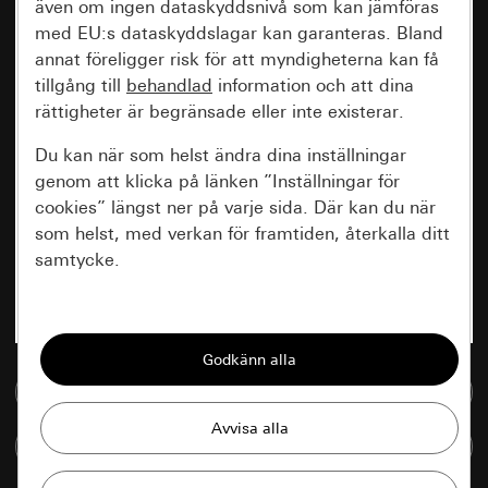
även om ingen dataskyddsnivå som kan jämföras
med EU:s dataskyddslagar kan garanteras. Bland
annat föreligger risk för att myndigheterna kan få
tillgång till
behandlad
information och att dina
rättigheter är begränsade eller inte existerar.
Du kan när som helst ändra dina inställningar
genom att klicka på länken ”Inställningar för
cookies” längst ner på varje sida. Där kan du när
som helst, med verkan för framtiden, återkalla ditt
samtycke.
Nödvändiga
Alla cookies som krävs för att kunna visa
sidan.
Till mediedatabasen
Gira Session
Förbättring av vår webbsida och
Jämföra artiklar
våra utbud
Databehandlingssyfte: