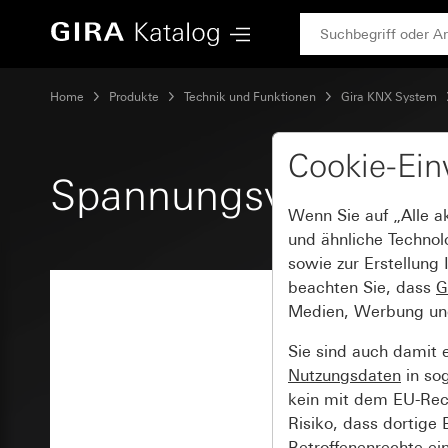
Gira Spannungsversorgung 160 mA mit integrierter Drossel
Home
Produkte
Technik und Funktionen
Gira KNX System
Cookie-Ein
Spannungsversorgung
Wenn Sie auf „Alle a
und ähnliche Technol
sowie zur Erstellung 
beachten Sie, dass
G
Medien, Werbung und 
Sie sind auch damit 
Nutzungsdaten
in so
kein mit dem EU-Rech
Risiko, dass dortige
Betroffenenrechte ei