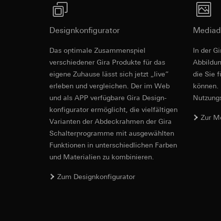
Empfänger:
Empfänger:
interne Abteilun
interne Abteilun
Designkonfigurator
Mediad
Hotjar Ltd.
Google Ireland L
Revit Datei 
Informationen da
Drittlandübermittlu
Das optimale Zusammenspiel
In der G
https://business.
Lebensdauer des C
verschiedener Gira Produkte für das
Ab­bild­
Drittlandübermittlu
eigene Zuhause lässt sich jetzt „live”
die Sie 
YouTube
Drittland: USA
erleben und vergleichen. Der im Web
können. 
Angemessenheits
Datenverarbeitung
und als APP verfügbare Gira Design­
Nutzungs­
bei
Gira Giersi
Kategorien person
konfigurator ermög­licht, die vielfältigen
Lebensdauer des C
Zur M
Rechtsgrundlage und
Vari­an­ten der Abdeck­rahmen der Gira
Einsatz des Dien
Schalter­programme mit ausge­wählten
TikTok-Pixel
Folgeverarbeitun
Funkti­onen in unterschiedlichen Farben
Datenverarbeitung
und Materialien zu kombinieren.
Empfänger:
IFC Datei fü
Auswertung der
Google Ireland L
Zum Designkonfigurator
Durch das Tracki
Informationen da
digitalisiert un
https://business.
können zielgeric
Drittlandübermittlu
erhöhte Aufmerk
Drittland: USA
Kundenzufriedenh