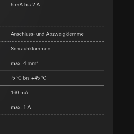
sung
5 mA bis 2 A
sucht, Datum und
andort
r, Endgerät
Anschluss- und Abzweigklemme
e unter
Schraubklemmen
max. 4 mm²
 Kopie zu erfragen
-5 °C bis +45 °C
 Kopie zu erfragen
r Informationen und
160 mA
erung
max. 1 A
sung
sucht, Datum und
andort