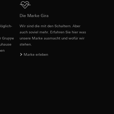
Download
Die Marke Gira
e unter
öglich­
Wir sind die mit den Schaltern. Aber
Art.-Nr. 212000
auch soviel mehr. Erfahren Sie hier was
er Gruppe
unsere Marke aus­macht und wofür wir
RFA
, 616 KB
zuhause
stehen.
 Kopie zu erfragen
nen
Marke erleben
hte Internetseite
Download
Art.-Nr. 212000
triebsprozesse
e unter
ite-Besuchern,
IFC
, 172.25 KB
. Durch eine
 erhöhte