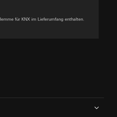
lemme für KNX im Lieferumfang enthalten.
e unter
 Kopie zu erfragen
 Kopie zu erfragen
onen zur Schaltung
uf der Website, vom
Referrer-URL sowie
site, vom Nutzer
hs auf der