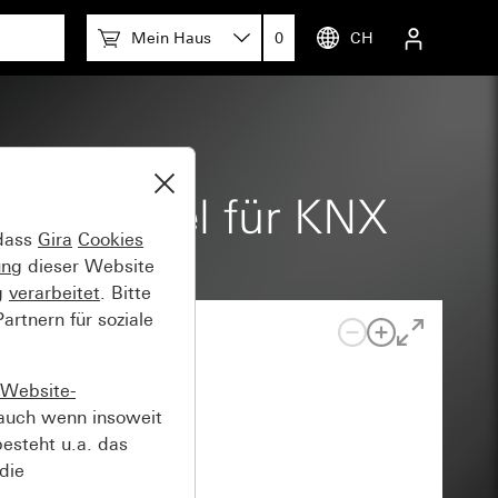
Mein Haus
0
CH
er Drossel für KNX
 dass
Gira
Cookies
ung
dieser Website
g
verarbeitet
. Bitte
rtnern für soziale
Website-
auch wenn insoweit
esteht u.a. das
die