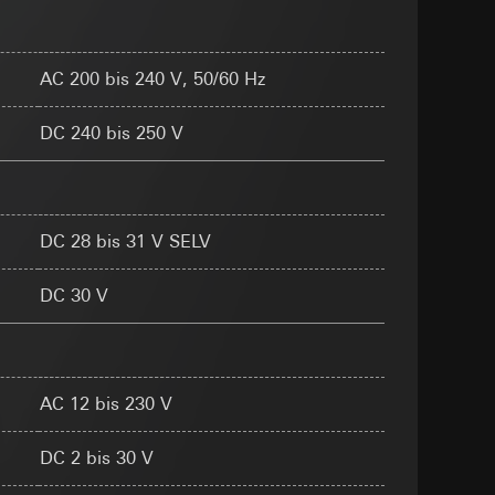
n
 zur Verfügung
rt werden und
AC 200 bis 240 V, 50/60 Hz
eadPage), Browser
e unter
ionen, Individuelle
DC 240 bis 250 V
rmularen mit
amen) mit
 Kopie zu erfragen
DC 28 bis 31 V SELV
DC 30 V
ht unter anderem
 eine bessere
r, Endgerät
AC 12 bis 230 V
rnetauftritts, IP-
DC 2 bis 30 V