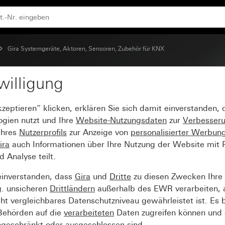
 für KNX
Gira Systemgeräte, Aktoren, Sensoren, Zubehör für KNX
willigung
 160 mA mit integriert
kzeptieren“ klicken, erklären Sie sich damit einverstanden,
ogien nutzt und Ihre
Website-Nutzungsdaten
zur
Verbesser
Ihres
Nutzerprofils
zur Anzeige von
personalisierter Werbun
ira
auch Informationen über Ihre Nutzung der Website mit Pa
Analyse teilt.
einverstanden, dass
Gira
und
Dritte
zu diesen Zwecken Ihre
g. unsicheren
Drittländern
außerhalb des EWR verarbeiten, 
t vergleichbares Datenschutzniveau gewährleistet ist. Es b
 Behörden auf die
verarbeiteten
Daten zugreifen können und 
ngeschränkt oder ausgeschlossen sind.