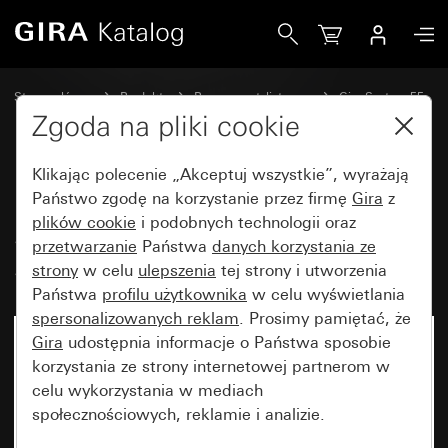
Gira Moduł nakładany do obsługi System 3000 symbole str
Strona główna
Produkty
Programy stylistyczne
Gira System 55
Wyłączniki i przyciski
Zgoda na pliki cookie
Klikając polecenie „Akceptuj wszystkie”, wyrażają
Moduł nakładany do obsługi
Państwo zgodę na korzystanie przez firmę
Gira
z
plików cookie
i podobnych technologii oraz
System 3000 symbole strzałek
przetwarzanie
Państwa
danych korzystania ze
System 55
strony
w celu
ulepszenia
tej strony i utworzenia
Państwa
profilu użytkownika
w celu wyświetlania
spersonalizowanych reklam
. Prosimy pamiętać, że
Gira
udostępnia informacje o Państwa sposobie
korzystania ze strony internetowej partnerom w
celu wykorzystania w mediach
społecznościowych, reklamie i analizie.