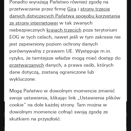
Ponadto wyrażają Państwo również zgodę na
przetwarzanie przez firmę
Gira
i
strony trzecie
danych dotyczących Państwa sposobu korzystania
ze strony internetowej
w tak zwanych
niebezpiecznych
krajach trzecich
poza terytorium
EOG w tych celach, nawet jeśli w tym zakresie nie
jest zapewniony poziom ochrony danych
porównywalny z prawem UE. Występuje m.in.
ryzyko, że tamtejsze władze mogą mieć dostęp do
przetwarzanych
danych, a prawa osób, których
dane dotyczą, zostaną ograniczone lub
wykluczone.
Mogą Państwo w dowolnym momencie zmienić
swoje ustawienia, klikając link „Ustawienia plików
cookie” na dole każdej strony. Tam można w
dowolnym momencie cofnąć swoją zgodę ze
Do bazy danych multimedialnych
skutkiem na przyszłość.
Porównaj artykuły