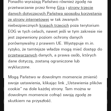
Ponadto wyrażają Państwo również zgodę na
przetwarzanie przez firmę
Gira
i
strony trzecie
danych dotyczących Państwa sposobu korzystania
ze strony internetowej
w tak zwanych
niebezpiecznych
krajach trzecich
poza terytorium
EOG w tych celach, nawet jeśli w tym zakresie nie
jest zapewniony poziom ochrony danych
porównywalny z prawem UE. Występuje m.in.
ryzyko, że tamtejsze władze mogą mieć dostęp do
przetwarzanych
danych, a prawa osób, których
dane dotyczą, zostaną ograniczone lub
wykluczone.
Mogą Państwo w dowolnym momencie zmienić
swoje ustawienia, klikając link „Ustawienia plików
cookie” na dole każdej strony. Tam można w
Do bazy danych multimedialnych
dowolnym momencie cofnąć swoją zgodę ze
skutkiem na przyszłość.
Porównaj artykuły