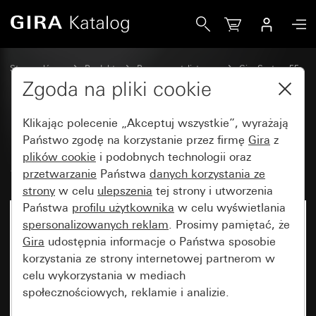
Gira Moduł nakładany do obsługi System 3000 System 55
Strona główna
Produkty
Programy stylistyczne
Gira System 55
Wyłączniki i przyciski
Zgoda na pliki cookie
Klikając polecenie „Akceptuj wszystkie”, wyrażają
Moduł nakładany do obsługi
Państwo zgodę na korzystanie przez firmę
Gira
z
plików cookie
i podobnych technologii oraz
System 3000 System 55
przetwarzanie
Państwa
danych korzystania ze
strony
w celu
ulepszenia
tej strony i utworzenia
Państwa
profilu użytkownika
w celu wyświetlania
spersonalizowanych reklam
. Prosimy pamiętać, że
Gira
udostępnia informacje o Państwa sposobie
korzystania ze strony internetowej partnerom w
celu wykorzystania w mediach
społecznościowych, reklamie i analizie.