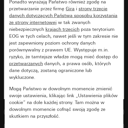
Ponadto wyrażają Państwo również zgodę na
przetwarzanie przez firmę
Gira
i
strony trzecie
danych dotyczących Państwa sposobu korzystania
ze strony internetowej
w tak zwanych
niebezpiecznych
krajach trzecich
poza terytorium
EOG w tych celach, nawet jeśli w tym zakresie nie
jest zapewniony poziom ochrony danych
porównywalny z prawem UE. Występuje m.in.
ryzyko, że tamtejsze władze mogą mieć dostęp do
przetwarzanych
danych, a prawa osób, których
dane dotyczą, zostaną ograniczone lub
wykluczone.
Mogą Państwo w dowolnym momencie zmienić
swoje ustawienia, klikając link „Ustawienia plików
cookie” na dole każdej strony. Tam można w
dowolnym momencie cofnąć swoją zgodę ze
Do bazy danych multimedialnych
skutkiem na przyszłość.
Porównaj artykuły