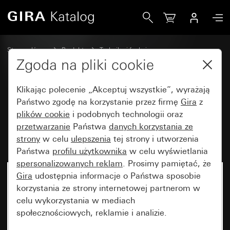
Gira Moduł nakładany do obsługi RF Multi 2x symbole strz
Strona główna
Produkty
Technika i funkcje
System 3000 DALI, pozostała elektronika
System 3000 Gira
Zgoda na pliki cookie
Klikając polecenie „Akceptuj wszystkie”, wyrażają
Moduł nakładany do obsługi RF
Państwo zgodę na korzystanie przez firmę
Gira
z
plików cookie
i podobnych technologii oraz
Multi 2x symbole strzałek do
przetwarzanie
Państwa
danych korzystania ze
KNX
strony
w celu
ulepszenia
tej strony i utworzenia
Państwa
profilu użytkownika
w celu wyświetlania
spersonalizowanych reklam
. Prosimy pamiętać, że
Gira
udostępnia informacje o Państwa sposobie
korzystania ze strony internetowej partnerom w
celu wykorzystania w mediach
społecznościowych, reklamie i analizie.