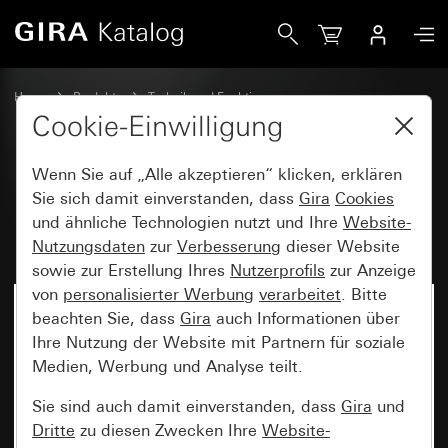
Gira RF Multi Bedienaufsatz 2fach Pfeilsymbole für KNX
Home
Produkte
Technik und Funktionen
System 3000, DALI, sonstige Elektronik
Gira System 3000
Cookie-Einwilligung
Wenn Sie auf „Alle akzeptieren“ klicken, erklären
RF Multi Bedienaufsatz 2fach
Sie sich damit einverstanden, dass
Gira
Cookies
und ähnliche Technologien nutzt und Ihre
Website-
Pfeilsymbole für KNX
Nutzungsdaten
zur
Verbesserung
dieser Website
sowie zur Erstellung Ihres
Nutzerprofils
zur Anzeige
von
personalisierter Werbung
verarbeitet
. Bitte
beachten Sie, dass
Gira
auch Informationen über
Ihre Nutzung der Website mit Partnern für soziale
Medien, Werbung und Analyse teilt.
Sie sind auch damit einverstanden, dass
Gira
und
Dritte
zu diesen Zwecken Ihre
Website-