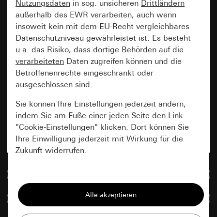
Nutzungsdaten
in sog. unsicheren
Drittländern
außerhalb des EWR verarbeiten, auch wenn
insoweit kein mit dem EU-Recht vergleichbares
Datenschutzniveau gewährleistet ist. Es besteht
u.a. das Risiko, dass dortige Behörden auf die
verarbeiteten
Daten zugreifen können und die
Betroffenenrechte eingeschränkt oder
ausgeschlossen sind.
Sie können Ihre Einstellungen jederzeit ändern,
indem Sie am Fuße einer jeden Seite den Link
"Cookie-Einstellungen" klicken. Dort können Sie
Ihre Einwilligung jederzeit mit Wirkung für die
Zukunft widerrufen.
Zur Mediadatenbank
Essenziell
Alle Cookies, die wir benötigen um Ihnen die
Artikel vergleichen
Seite anzeigen zu können.