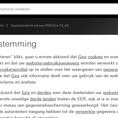
ndard TX_44
cht
Spatwaterdicht inbouw IP44 Gira TX_44
estemming
tuk bewegingsmelder 2
pteren” klikt, gaat u ermee akkoord dat
Gira
cookies
en soor
ikt en dat uw
website-gebruiksgegevens
worden verwerkt o
ruikersprofiel
op te stellen voor het weergeven van
gepers
ee dat
Gira
ook informatie deelt over uw gebruik van de web
reclame en analyse.
kkoord dat
Gira
en
derden
voor deze doeleinden uw
websit
amde onveilige
derde landen
buiten de EER, ook al is in zo
ar niveau van gegevensbescherming gewaarborgd. Het risic
e autoriteiten toegang hebben tot de
verwerkte
gegevens e
orden beperkt of uitgesloten.