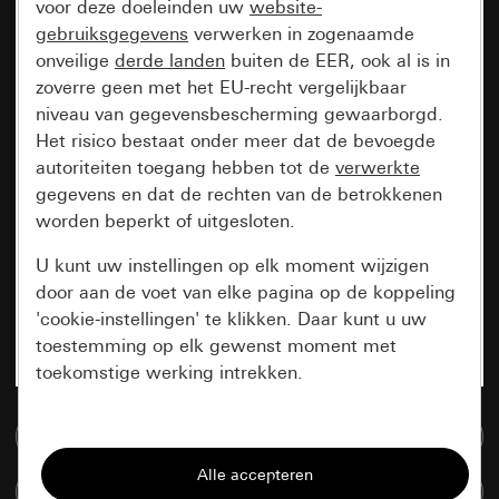
voor deze doeleinden uw
website-
gebruiksgegevens
verwerken in zogenaamde
onveilige
derde landen
buiten de EER, ook al is in
zoverre geen met het EU-recht vergelijkbaar
niveau van gegevensbescherming gewaarborgd.
Het risico bestaat onder meer dat de bevoegde
autoriteiten toegang hebben tot de
verwerkte
gegevens en dat de rechten van de betrokkenen
worden beperkt of uitgesloten.
U kunt uw instellingen op elk moment wijzigen
door aan de voet van elke pagina op de koppeling
'cookie-instellingen' te klikken. Daar kunt u uw
toestemming op elk gewenst moment met
toekomstige werking intrekken.
Essentieel
Naar de mediadatabase
Alle cookies die wij nodig hebben om de
Artikelen verglijken
pagina te kunnen weergeven.