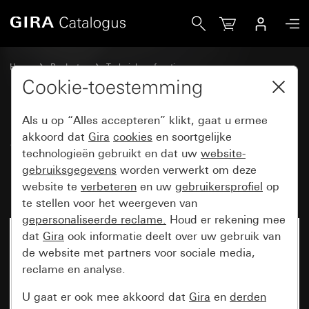
Gira System 3000 universeel leddimmer-basiselement Komf
Home
Producten
Techniek en functies
System 3000 DALI, overige electronica
Gira System 3000
Cookie-toestemming
Als u op “Alles accepteren” klikt, gaat u ermee
System 3000 universeel
akkoord dat
Gira
cookies
en soortgelijke
technologieën gebruikt en dat uw
website-
leddimmer-basiselement
gebruiksgegevens
worden verwerkt om deze
Komfort
website te
verbeteren
en uw
gebruikersprofiel
op
te stellen voor het weergeven van
gepersonaliseerde reclame.
Houd er rekening mee
dat
Gira
ook informatie deelt over uw gebruik van
de website met partners voor sociale media,
reclame en analyse.
U gaat er ook mee akkoord dat
Gira
en
derden