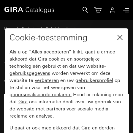
Gira System 3000 aanwezigheids- en bewegingsmelder 360
Home
Producten
Techniek en functies
System 3000 DALI, overige electronica
Gira System 3000
Cookie-toestemming
Als u op “Alles accepteren” klikt, gaat u ermee
System 3000 aanwezigheids- en
akkoord dat
Gira
cookies
en soortgelijke
technologieën gebruikt en dat uw
website-
bewegingsmelder 360°-
gebruiksgegevens
worden verwerkt om deze
opzetstuk BT
website te
verbeteren
en uw
gebruikersprofiel
op
te stellen voor het weergeven van
gepersonaliseerde reclame.
Houd er rekening mee
dat
Gira
ook informatie deelt over uw gebruik van
de website met partners voor sociale media,
reclame en analyse.
U gaat er ook mee akkoord dat
Gira
en
derden