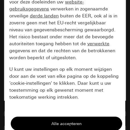
voor deze doeleinden uw
website-
gebruiksgegevens
verwerken in zogenaamde
onveilige
derde landen
buiten de EER, ook al is in
zoverre geen met het EU-recht vergelijkbaar
niveau van gegevensbescherming gewaarborgd.
Het risico bestaat onder meer dat de bevoegde
autoriteiten toegang hebben tot de
verwerkte
gegevens en dat de rechten van de betrokkenen
worden beperkt of uitgesloten.
U kunt uw instellingen op elk moment wijzigen
door aan de voet van elke pagina op de koppeling
'cookie-instellingen' te klikken. Daar kunt u uw
toestemming op elk gewenst moment met
toekomstige werking intrekken.
Essentieel
Naar de mediadatabase
Alle cookies die wij nodig hebben om de
Artikelen verglijken
pagina te kunnen weergeven.