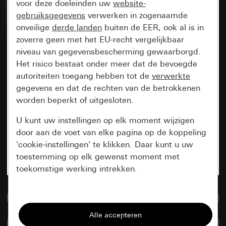
voor deze doeleinden uw
website-
gebruiksgegevens
verwerken in zogenaamde
onveilige
derde landen
buiten de EER, ook al is in
zoverre geen met het EU-recht vergelijkbaar
niveau van gegevensbescherming gewaarborgd.
Het risico bestaat onder meer dat de bevoegde
autoriteiten toegang hebben tot de
verwerkte
gegevens en dat de rechten van de betrokkenen
worden beperkt of uitgesloten.
U kunt uw instellingen op elk moment wijzigen
door aan de voet van elke pagina op de koppeling
'cookie-instellingen' te klikken. Daar kunt u uw
toestemming op elk gewenst moment met
toekomstige werking intrekken.
Essentieel
Naar de mediadatabase
Alle cookies die wij nodig hebben om de
Artikelen verglijken
pagina te kunnen weergeven.