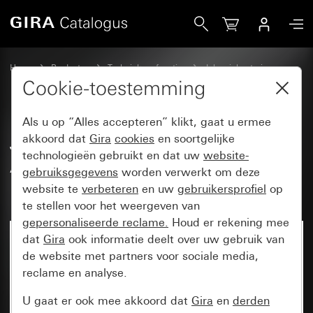
Gira Jaloezieacttor 4-voudig AC 230 V / DC 12 - 48 V met 
Home
Producten
Techniek en functies
Jaloeziebesturing
Jaloezieactoren voor KNX
Cookie-toestemming
Als u op “Alles accepteren” klikt, gaat u ermee
Jaloezieacttor 4-voudig
akkoord dat
Gira
cookies
en soortgelijke
technologieën gebruikt en dat uw
website-
AC 230 V / DC 12 - 48 V met
gebruiksgegevens
worden verwerkt om deze
handbediening voor KNX
website te
verbeteren
en uw
gebruikersprofiel
op
te stellen voor het weergeven van
gepersonaliseerde reclame.
Houd er rekening mee
dat
Gira
ook informatie deelt over uw gebruik van
de website met partners voor sociale media,
reclame en analyse.
U gaat er ook mee akkoord dat
Gira
en
derden