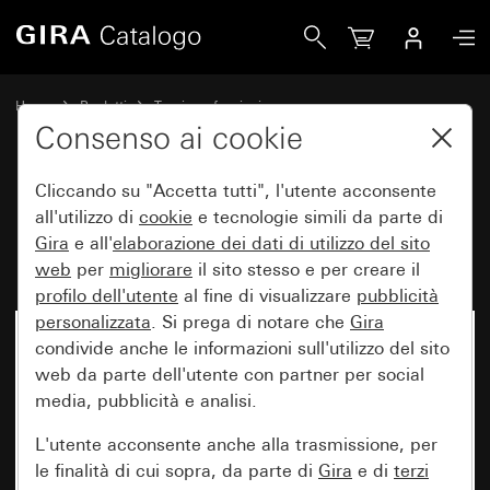
Gira Unità di controllo radio eNet DALI 1 canale Mini
Home
Prodotti
Tecnica e funzioni
System 3000 DALI, elttronica varia
DALI, altri sistemi elettronici
Consenso ai cookie
Cliccando su "Accetta tutti", l'utente acconsente
Unità di controllo radio eNet
all'utilizzo di
cookie
e tecnologie simili da parte di
Gira
e all'
elaborazione dei
dati di utilizzo del sito
DALI 1 canale Mini
web
per
migliorare
il sito stesso e per creare il
profilo dell'utente
al fine di visualizzare
pubblicità
personalizzata
. Si prega di notare che
Gira
condivide anche le informazioni sull'utilizzo del sito
web da parte dell'utente con partner per social
media, pubblicità e analisi.
L'utente acconsente anche alla trasmissione, per
le finalità di cui sopra, da parte di
Gira
e di
terzi