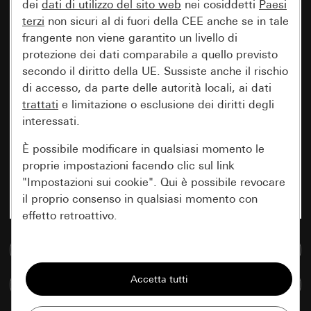
dei
dati di utilizzo del sito web
nei cosiddetti
Paesi
terzi
non sicuri al di fuori della CEE anche se in tale
frangente non viene garantito un livello di
protezione dei dati comparabile a quello previsto
secondo il diritto della UE. Sussiste anche il rischio
di accesso, da parte delle autorità locali, ai dati
trattati
e limitazione o esclusione dei diritti degli
interessati.
È possibile modificare in qualsiasi momento le
proprie impostazioni facendo clic sul link
"Impostazioni sui cookie". Qui è possibile revocare
il proprio consenso in qualsiasi momento con
effetto retroattivo.
Vai alla banca dati multimediale
Essenziali
Tutti i cookie necessari per poter mostrare la
Confronta articoli
pagina.