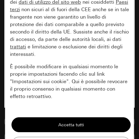
dei
dati di utilizzo del sito web
nei cosiddetti
Paesi
terzi
non sicuri al di fuori della CEE anche se in tale
frangente non viene garantito un livello di
protezione dei dati comparabile a quello previsto
secondo il diritto della UE. Sussiste anche il rischio
di accesso, da parte delle autorità locali, ai dati
trattati
e limitazione o esclusione dei diritti degli
interessati.
È possibile modificare in qualsiasi momento le
proprie impostazioni facendo clic sul link
"Impostazioni sui cookie". Qui è possibile revocare
il proprio consenso in qualsiasi momento con
effetto retroattivo.
Essenziali
Vai alla banca dati multimediale
Tutti i cookie necessari per poter mostrare la
pagina.
Confronta articoli