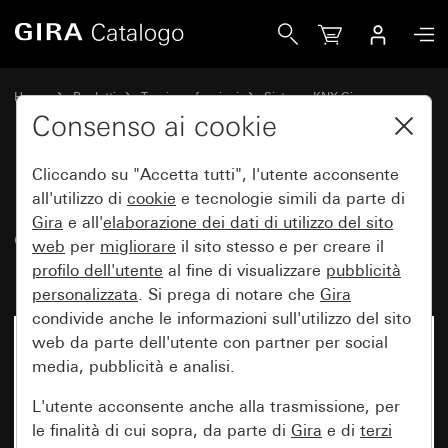
Gira Modulo accoppiatore bus 3 con connessione per senso
Home
Prodotti
Tecnica e funzioni
Sistema KNX Gira
Dispositivi di comando Gira per KNX
Consenso ai cookie
Cliccando su "Accetta tutti", l'utente acconsente
Modulo accoppiatore bus 3 con
all'utilizzo di
cookie
e tecnologie simili da parte di
Gira
e all'
elaborazione dei
dati di utilizzo del sito
connessione per sensore esterno
web
per
migliorare
il sito stesso e per creare il
per KNX
profilo dell'utente
al fine di visualizzare
pubblicità
personalizzata
. Si prega di notare che
Gira
condivide anche le informazioni sull'utilizzo del sito
web da parte dell'utente con partner per social
media, pubblicità e analisi.
L'utente acconsente anche alla trasmissione, per
le finalità di cui sopra, da parte di
Gira
e di
terzi