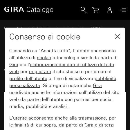
Gira Modulo accoppiatore bus 3 con connessione per senso
Home
Prodotti
Tecnica e funzioni
Sistema KNX Gira
Dispositivi di comando Gira per KNX
Consenso ai cookie
Cliccando su "Accetta tutti", l'utente acconsente
Modulo accoppiatore bus 3 con
all'utilizzo di
cookie
e tecnologie simili da parte di
Gira
e all'
elaborazione dei
dati di utilizzo del sito
connessione per sensore esterno
web
per
migliorare
il sito stesso e per creare il
per KNX
profilo dell'utente
al fine di visualizzare
pubblicità
personalizzata
. Si prega di notare che
Gira
condivide anche le informazioni sull'utilizzo del sito
web da parte dell'utente con partner per social
media, pubblicità e analisi.
L'utente acconsente anche alla trasmissione, per
le finalità di cui sopra, da parte di
Gira
e di
terzi