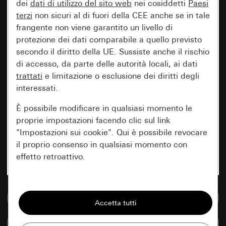
dei
dati di utilizzo del sito web
nei cosiddetti
Paesi
terzi
non sicuri al di fuori della CEE anche se in tale
frangente non viene garantito un livello di
protezione dei dati comparabile a quello previsto
secondo il diritto della UE. Sussiste anche il rischio
di accesso, da parte delle autorità locali, ai dati
trattati
e limitazione o esclusione dei diritti degli
interessati.
È possibile modificare in qualsiasi momento le
proprie impostazioni facendo clic sul link
"Impostazioni sui cookie". Qui è possibile revocare
il proprio consenso in qualsiasi momento con
effetto retroattivo.
Essenziali
Vai alla banca dati multimediale
Tutti i cookie necessari per poter mostrare la
pagina.
Confronta articoli