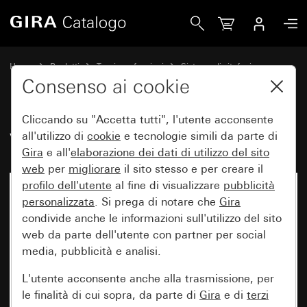
Gira Videocamera esterna
Home
Prodotti
Tecnica e funzioni
Sistema di citofonia
Apparecchi di sistema Gira
Consenso ai cookie
Cliccando su "Accetta tutti", l'utente acconsente
Videocamera esterna
all'utilizzo di
cookie
e tecnologie simili da parte di
Gira
e all'
elaborazione dei
dati di utilizzo del sito
web
per
migliorare
il sito stesso e per creare il
profilo dell'utente
al fine di visualizzare
pubblicità
personalizzata
. Si prega di notare che
Gira
condivide anche le informazioni sull'utilizzo del sito
web da parte dell'utente con partner per social
media, pubblicità e analisi.
L'utente acconsente anche alla trasmissione, per
le finalità di cui sopra, da parte di
Gira
e di
terzi