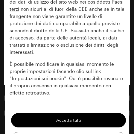
dei
dati di utilizzo del sito web
nei cosiddetti
Paesi
terzi
non sicuri al di fuori della CEE anche se in tale
frangente non viene garantito un livello di
protezione dei dati comparabile a quello previsto
secondo il diritto della UE. Sussiste anche il rischio
di accesso, da parte delle autorità locali, ai dati
trattati
e limitazione o esclusione dei diritti degli
interessati.
È possibile modificare in qualsiasi momento le
proprie impostazioni facendo clic sul link
"Impostazioni sui cookie". Qui è possibile revocare
il proprio consenso in qualsiasi momento con
effetto retroattivo.
Vai alla banca dati multimediale
Essenziali
Confronta articoli
Tutti i cookie necessari per poter mostrare la
pagina.