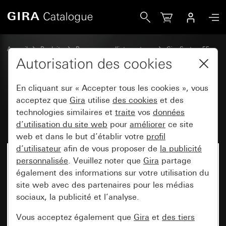
Gira Module rapporté de commande BT System 3000 Syst
Accueil
Produits
Programmes d'interrupteurs
Gira System 55
Commuter et pousser
Autorisation des cookies
En cliquant sur « Accepter tous les cookies », vous
Module rapporté de commande
acceptez que
Gira
utilise
des cookies
et des
technologies similaires et
traite
vos
données
BT System 3000 System 55
d’utilisation du site web
pour
améliorer
ce site
web et dans le but d’établir votre
profil
d’utilisateur
afin de vous proposer de
la publicité
personnalisée
. Veuillez noter que
Gira
partage
également des informations sur votre utilisation du
site web avec des partenaires pour les médias
sociaux, la publicité et l’analyse.
Vous acceptez également que
Gira
et
des tiers