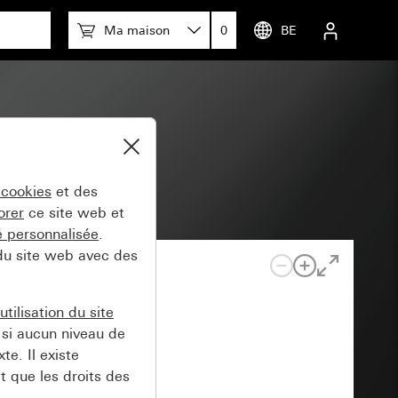
Ma maison
0
BE
m 55
 cookies
et des
orer
ce site web et
té personnalisée
.
 du site web avec des
tilisation du site
si aucun niveau de
e. Il existe
t que les droits des