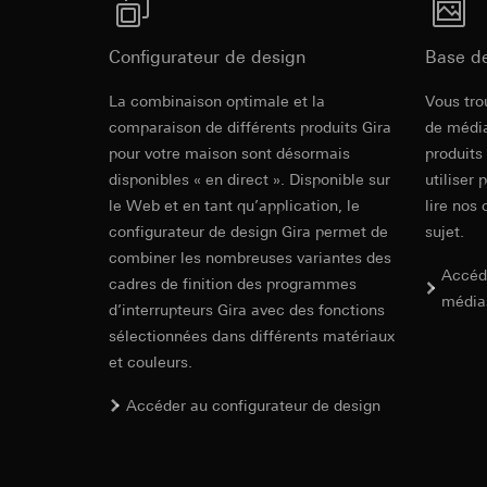
souris effectués 
Catégories de donn
concerné, adress
référence et horod
Configurateur de design
Base d
Base juridique et, l
Base juridique et, l
Utilisation du se
Utilisation du se
Module tacti
La combinaison optimale et la
Vous tro
Traitement ultér
Traitement ultér
comparaison de différents produits Gira
de média
Destinataire:
Vimeo
Destinataire:
pour votre maison sont désormais
produits
Mode d'emploi.
Transfert vers un pa
Services interne
disponibles « en direct ». Disponible sur
utiliser 
Pays tiers : USA
LinkedIn Irelan
le Web et en tant qu’application, le
lire nos 
Décision d’adéqu
Transfert vers un pa
configurateur de design Gira permet de
sujet.
contact du point
En ce qui concerne 
combiner les nombreuses variantes des
nous vous renvoyons
Durée de vie du coo
Accéd
cadres de finition des programmes
Durée de vie du coo
média
d’interrupteurs Gira avec des fonctions
Hotjar
sélectionnées dans différents matériaux
Google Ads (
Gira System
Finalités du traite
et couleurs.
sélectionnées. Cela
Finalités du traite
cliquent, comment il
campagnes. Google A
Accéder au configurateur de design
System basics
des plates-formes d
Catégories de donn
numériques, et pour
Base juridique et, l
Catégories de donn
Utilisation du se