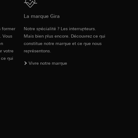
ur le site web
Téléchargement
 adresse IP, URL de
La marque Gira
s former
Notre spécialité ? Les interrupteurs.
int a du RGPD
Réf. 5365 ..
int a du RGPD
e. Vous
Mais bien plus encore. Découvrez ce qui
en
constitue notre marque et ce que nous
PDF
, 392.62 KB
r votre
représentons.
 ce qui
 à demander au
Vivre notre marque
l à des pays tiers.
a du RGPD
tiers par LinkedIn,
al/privacy-policy
Téléchargement
ermique de pages
PDF
, 9.54 MB
ous voyons où ils
 succès des
sur des sites web,
s-formes
, site web visité,