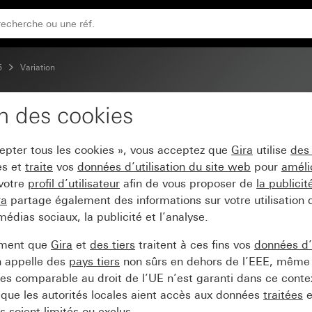
5
Variation
on des cookies
tile System 3000 Syste
cepter tous les cookies », vous acceptez que
Gira
utilise
des
es et
traite
vos
données d’utilisation du site web
pour
améli
 votre
profil d’utilisateur
afin de vous proposer de
la publici
ra
partage également des informations sur votre utilisation
médias sociaux, la publicité et l’analyse.
ement que
Gira
et
des tiers
traitent à ces fins vos
données d’u
n appelle des
pays tiers
non sûrs en dehors de l’EEE, même 
s comparable au droit de l’UE n’est garanti dans ce context
que les autorités locales aient accès aux données
traitées
e
 soient limités ou exclus.