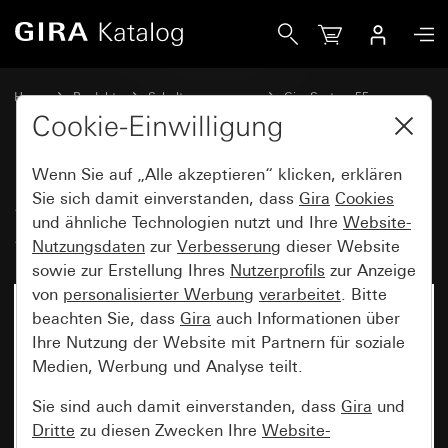
Gira System 3000 Touchaufsatz System 55
Home
Produkte
Schalterprogramme
Gira System 55
Dimmen
Cookie-Einwilligung
Wenn Sie auf „Alle akzeptieren“ klicken, erklären
System 3000 Touchaufsatz
Sie sich damit einverstanden, dass
Gira
Cookies
und ähnliche Technologien nutzt und Ihre
Website-
System 55
Nutzungsdaten
zur
Verbesserung
dieser Website
sowie zur Erstellung Ihres
Nutzerprofils
zur Anzeige
von
personalisierter Werbung
verarbeitet
. Bitte
beachten Sie, dass
Gira
auch Informationen über
Ihre Nutzung der Website mit Partnern für soziale
Medien, Werbung und Analyse teilt.
Sie sind auch damit einverstanden, dass
Gira
und
Dritte
zu diesen Zwecken Ihre
Website-