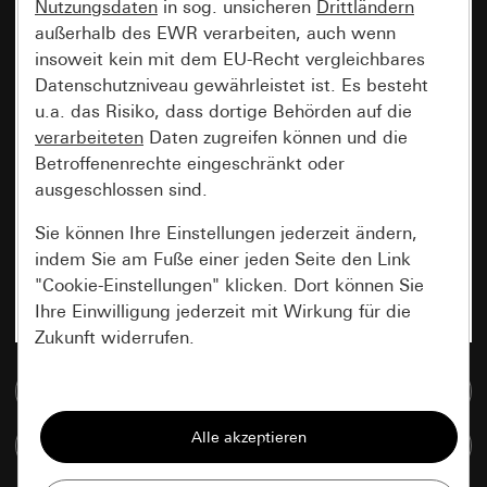
Nutzungsdaten
in sog. unsicheren
Drittländern
außerhalb des EWR verarbeiten, auch wenn
insoweit kein mit dem EU-Recht vergleichbares
Datenschutzniveau gewährleistet ist. Es besteht
u.a. das Risiko, dass dortige Behörden auf die
verarbeiteten
Daten zugreifen können und die
Betroffenenrechte eingeschränkt oder
ausgeschlossen sind.
Sie können Ihre Einstellungen jederzeit ändern,
indem Sie am Fuße einer jeden Seite den Link
"Cookie-Einstellungen" klicken. Dort können Sie
Ihre Einwilligung jederzeit mit Wirkung für die
Zukunft widerrufen.
Zur Mediadatenbank
Essenziell
Alle Cookies, die wir benötigen um Ihnen die
Artikel vergleichen
Seite anzeigen zu können.