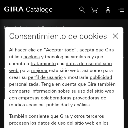
Gira Módulo de superficie de detector de movimiento Sys
Inicio
Productos
Tecnología y funciones
System 3000 DALI, otros elementos electrónicos
Gira System 3000
Consentimiento de cookies
Al hacer clic en “Aceptar todo”, acepta que
Gira
Módulo de superficie de detector
utilice
cookies
y tecnologías similares y que
someta a
tratamiento
sus
datos de uso del sitio
de movimiento System 3000,
web
para
mejorar
este sitio web, así como para
1,10 m Standard con TFI
crear su
perfil de usuario
y mostrarle
publicidad
System 55
personalizada
. Tenga en cuenta que
Gira
también
comparte información sobre su uso del sitio web
con empresas colaboradoras proveedoras de
medios sociales, publicidad y análisis.
También consiente que
Gira
y otros
terceros
procesen
los datos de uso del
sitio web en los