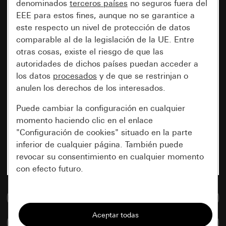
denominados
terceros países
no seguros fuera del
EEE para estos fines, aunque no se garantice a
este respecto un nivel de protección de datos
comparable al de la legislación de la UE. Entre
otras cosas, existe el riesgo de que las
autoridades de dichos países puedan acceder a
los datos
procesados
y de que se restrinjan o
anulen los derechos de los interesados.
Puede cambiar la configuración en cualquier
momento haciendo clic en el enlace
"Configuración de cookies" situado en la parte
inferior de cualquier página. También puede
revocar su consentimiento en cualquier momento
con efecto futuro.
Esenciales
Ir a la base de datos de medios
Todas las cookies que necesitamos para
Comparar artículos
poder mostrarle la página.