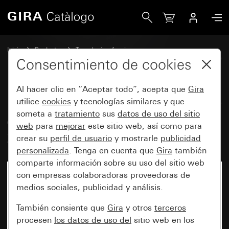
Gira Módulo de superficie de detector de movimiento Sys
Inicio
Productos
Tecnología y funciones
System 3000 DALI, otros elementos electrónicos
Gira System 3000
Consentimiento de cookies
Al hacer clic en “Aceptar todo”, acepta que
Gira
Módulo de superficie de detector
utilice
cookies
y tecnologías similares y que
someta a
tratamiento
sus
datos de uso del sitio
de movimiento System 3000,
web
para
mejorar
este sitio web, así como para
2,20 m Standard System 55
crear su
perfil de usuario
y mostrarle
publicidad
personalizada
. Tenga en cuenta que
Gira
también
comparte información sobre su uso del sitio web
con empresas colaboradoras proveedoras de
medios sociales, publicidad y análisis.
También consiente que
Gira
y otros
terceros
procesen
los datos de uso del
sitio web en los