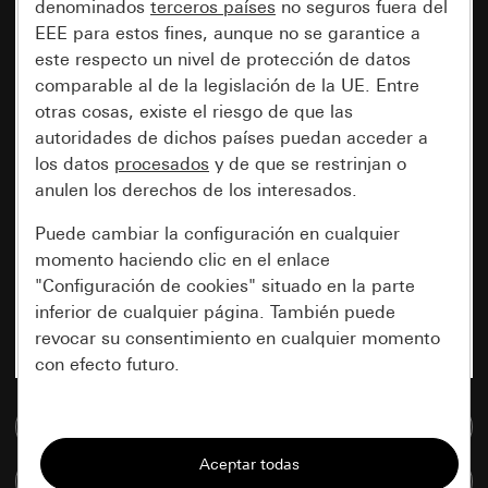
denominados
terceros países
no seguros fuera del
EEE para estos fines, aunque no se garantice a
este respecto un nivel de protección de datos
comparable al de la legislación de la UE. Entre
otras cosas, existe el riesgo de que las
autoridades de dichos países puedan acceder a
los datos
procesados
y de que se restrinjan o
anulen los derechos de los interesados.
Puede cambiar la configuración en cualquier
momento haciendo clic en el enlace
"Configuración de cookies" situado en la parte
inferior de cualquier página. También puede
revocar su consentimiento en cualquier momento
con efecto futuro.
Esenciales
Ir a la base de datos de medios
Todas las cookies que necesitamos para
Comparar artículos
poder mostrarle la página.