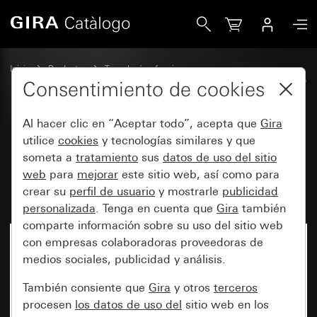
Gira Módulo de superficie de mando RF Multi de 2 elemen
Inicio
Productos
Tecnología y funciones
System 3000 DALI, otros elementos electrónicos
Gira System 3000
Consentimiento de cookies
Al hacer clic en “Aceptar todo”, acepta que
Gira
Módulo de superficie de mando
utilice
cookies
y tecnologías similares y que
someta a
tratamiento
sus
datos de uso del sitio
RF Multi de 2 elementos para
web
para
mejorar
este sitio web, así como para
KNX
crear su
perfil de usuario
y mostrarle
publicidad
personalizada
. Tenga en cuenta que
Gira
también
comparte información sobre su uso del sitio web
con empresas colaboradoras proveedoras de
medios sociales, publicidad y análisis.
También consiente que
Gira
y otros
terceros
procesen
los datos de uso del
sitio web en los