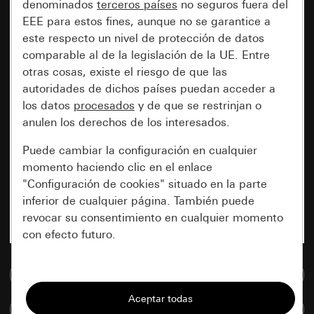
denominados
terceros países
no seguros fuera del
EEE para estos fines, aunque no se garantice a
este respecto un nivel de protección de datos
comparable al de la legislación de la UE. Entre
otras cosas, existe el riesgo de que las
autoridades de dichos países puedan acceder a
los datos
procesados
y de que se restrinjan o
anulen los derechos de los interesados.
Puede cambiar la configuración en cualquier
momento haciendo clic en el enlace
"Configuración de cookies" situado en la parte
inferior de cualquier página. También puede
revocar su consentimiento en cualquier momento
con efecto futuro.
Esenciales
Ir a la base de datos de medios
Todas las cookies que necesitamos para
Comparar artículos
poder mostrarle la página.