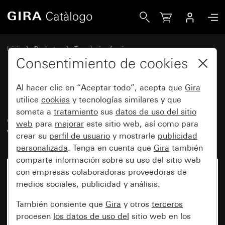
Gira Inserto de cubierta de datos para conectores de alta 
Inicio
Productos
Tecnología y funciones
Tecnología de comunicación de Gira
Accesorios
Consentimiento de cookies
Al hacer clic en “Aceptar todo”, acepta que
Gira
Inserto de cubierta de datos para
utilice
cookies
y tecnologías similares y que
someta a
tratamiento
sus
datos de uso del sitio
conectores de alta gama tipo
web
para
mejorar
este sitio web, así como para
WBT (+/-) para altavoces
crear su
perfil de usuario
y mostrarle
publicidad
personalizada
. Tenga en cuenta que
Gira
también
comparte información sobre su uso del sitio web
con empresas colaboradoras proveedoras de
medios sociales, publicidad y análisis.
También consiente que
Gira
y otros
terceros
procesen
los datos de uso del
sitio web en los