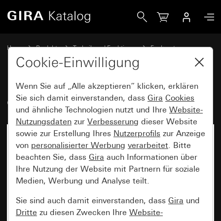
Gira eNet Funk Jalousieaktor 1fach
Home
Produkte
Technik und Funktionen
Funksysteme
Gira eNet
Cookie-Einwilligung
Wenn Sie auf „Alle akzeptieren“ klicken, erklären
eNet Funk Jalousieaktor 1fach
Sie sich damit einverstanden, dass
Gira
Cookies
und ähnliche Technologien nutzt und Ihre
Website-
Nutzungsdaten
zur
Verbesserung
dieser Website
sowie zur Erstellung Ihres
Nutzerprofils
zur Anzeige
von
personalisierter Werbung
verarbeitet
. Bitte
beachten Sie, dass
Gira
auch Informationen über
Ihre Nutzung der Website mit Partnern für soziale
Medien, Werbung und Analyse teilt.
Sie sind auch damit einverstanden, dass
Gira
und
Dritte
zu diesen Zwecken Ihre
Website-