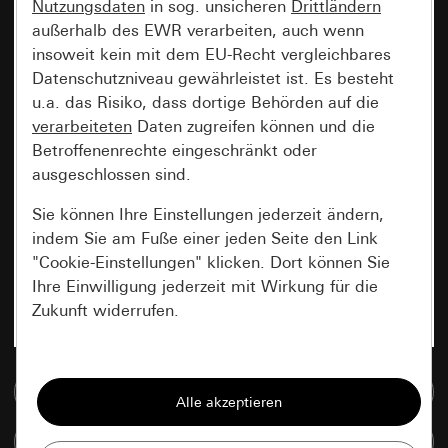
Nutzungsdaten
in sog. unsicheren
Drittländern
außerhalb des EWR verarbeiten, auch wenn
insoweit kein mit dem EU-Recht vergleichbares
Datenschutzniveau gewährleistet ist. Es besteht
u.a. das Risiko, dass dortige Behörden auf die
verarbeiteten
Daten zugreifen können und die
Betroffenenrechte eingeschränkt oder
ausgeschlossen sind.
Sie können Ihre Einstellungen jederzeit ändern,
indem Sie am Fuße einer jeden Seite den Link
"Cookie-Einstellungen" klicken. Dort können Sie
Ihre Einwilligung jederzeit mit Wirkung für die
Zukunft widerrufen.
Essenziell
Zur Mediadatenbank
Alle Cookies, die wir benötigen um Ihnen die
Seite anzeigen zu können.
Artikel vergleichen