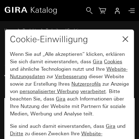
Gira System 3000 Jalousiesteuereinsatz ohne Nebenstellen
Home
Produkte
Technik und Funktionen
System 3000, DALI, sonstige Elektronik
Gira System 3000
Cookie-Einwilligung
Wenn Sie auf „Alle akzeptieren“ klicken, erklären
System 3000
Sie sich damit einverstanden, dass
Gira
Cookies
und ähnliche Technologien nutzt und Ihre
Website-
Jalousiesteuereinsatz ohne
Nutzungsdaten
zur
Verbesserung
dieser Website
Nebenstelleneingang
sowie zur Erstellung Ihres
Nutzerprofils
zur Anzeige
von
personalisierter Werbung
verarbeitet
. Bitte
beachten Sie, dass
Gira
auch Informationen über
Ihre Nutzung der Website mit Partnern für soziale
Medien, Werbung und Analyse teilt.
Sie sind auch damit einverstanden, dass
Gira
und
Dritte
zu diesen Zwecken Ihre
Website-