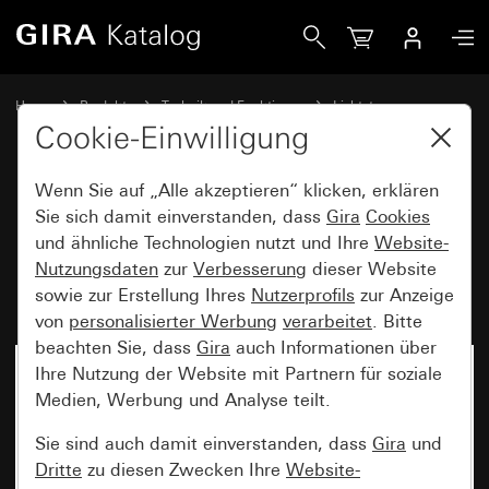
Gira Präsenzmelder und Bewegungsmelder 360° Kompakt
Home
Produkte
Technik und Funktionen
Lichtsteuerung
Präsenzmelder und Bewegungsmelder
Cookie-Einwilligung
Wenn Sie auf „Alle akzeptieren“ klicken, erklären
Präsenzmelder und
Sie sich damit einverstanden, dass
Gira
Cookies
und ähnliche Technologien nutzt und Ihre
Website-
Bewegungsmelder 360°
Nutzungsdaten
zur
Verbesserung
dieser Website
Kompakt
sowie zur Erstellung Ihres
Nutzerprofils
zur Anzeige
von
personalisierter Werbung
verarbeitet
. Bitte
beachten Sie, dass
Gira
auch Informationen über
Ihre Nutzung der Website mit Partnern für soziale
Medien, Werbung und Analyse teilt.
Sie sind auch damit einverstanden, dass
Gira
und
Dritte
zu diesen Zwecken Ihre
Website-