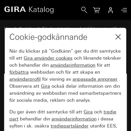
Gira Kompenseringsmodul LED
Hem
Produkter
Teknik och funktioner
Infällda insatser, tillbehör
Tillbehör
Cookie-godkännande
När du klickar på ”Godkänn” ger du ditt samtycke
Kompenseringsmodul LED
till att
Gira använder
cookies
och liknande tekniker
och behandlar din
användarinformation
för att
förbättra
webbsidan och för att skapa en
användarprofil
för visning av
anpassade annonser
.
Observera att
Gira
också delar information om din
användning av webbsidan med samarbetspartners
för sociala media, reklam och analys.
Du ger även ditt samtycke till att
Gira
och
tredje
part
behandlar din
användarinformation
i dessa
syften i sk. osäkra
tredjepartsländer
utanför EES,