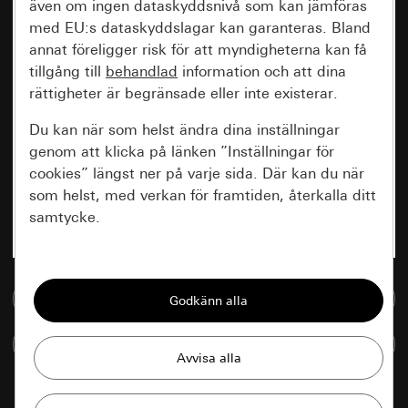
även om ingen dataskyddsnivå som kan jämföras
med EU:s dataskyddslagar kan garanteras. Bland
annat föreligger risk för att myndigheterna kan få
tillgång till
behandlad
information och att dina
rättigheter är begränsade eller inte existerar.
Du kan när som helst ändra dina inställningar
genom att klicka på länken ”Inställningar för
cookies” längst ner på varje sida. Där kan du när
som helst, med verkan för framtiden, återkalla ditt
samtycke.
Nödvändiga
Till mediedatabasen
Alla cookies som krävs för att kunna visa
sidan.
Jämföra artiklar
Gira Session
Förbättring av vår webbsida och
våra utbud
Databehandlingssyfte: