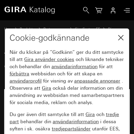
Gira Täckplatta med knapp för dimmer och elektronisk pot
Hem
Produkter
Brytarprogram
Gira System 55
Dimra
Cookie-godkännande
När du klickar på ”Godkänn” ger du ditt samtycke
Täckplatta med knapp för
till att
Gira använder
cookies
och liknande tekniker
dimmer och elektronisk
och behandlar din
användarinformation
för att
potentiometer
förbättra
webbsidan och för att skapa en
användarprofil
för visning av
anpassade annonser
.
Observera att
Gira
också delar information om din
användning av webbsidan med samarbetspartners
för sociala media, reklam och analys.
Du ger även ditt samtycke till att
Gira
och
tredje
part
behandlar din
användarinformation
i dessa
syften i sk. osäkra
tredjepartsländer
utanför EES,