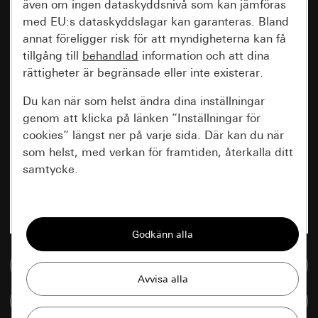
även om ingen dataskyddsnivå som kan jämföras
med EU:s dataskyddslagar kan garanteras. Bland
annat föreligger risk för att myndigheterna kan få
tillgång till
behandlad
information och att dina
rättigheter är begränsade eller inte existerar.
Du kan när som helst ändra dina inställningar
genom att klicka på länken ”Inställningar för
cookies” längst ner på varje sida. Där kan du när
som helst, med verkan för framtiden, återkalla ditt
samtycke.
Nödvändiga
Alla cookies som krävs för att kunna visa
sidan.
Till mediedatabasen
Gira Session
Förbättring av vår webbsida och
Jämföra artiklar
våra utbud
Databehandlingssyfte: