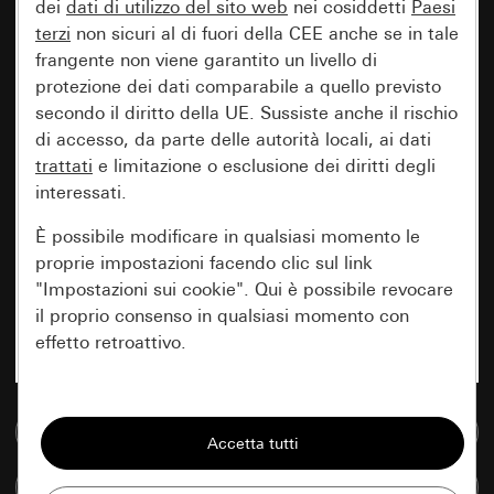
dei
dati di utilizzo del sito web
nei cosiddetti
Paesi
terzi
non sicuri al di fuori della CEE anche se in tale
frangente non viene garantito un livello di
protezione dei dati comparabile a quello previsto
secondo il diritto della UE. Sussiste anche il rischio
di accesso, da parte delle autorità locali, ai dati
trattati
e limitazione o esclusione dei diritti degli
interessati.
È possibile modificare in qualsiasi momento le
proprie impostazioni facendo clic sul link
"Impostazioni sui cookie". Qui è possibile revocare
il proprio consenso in qualsiasi momento con
effetto retroattivo.
Essenziali
Vai alla banca dati multimediale
Tutti i cookie necessari per poter mostrare la
pagina.
Confronta articoli