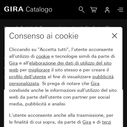
Gira Copertura con manopola per dimmer e potenziometro e
Home
Prodotti
Programmi di interruttori
Gira System 55
Dimmer
Consenso ai cookie
Cliccando su "Accetta tutti", l'utente acconsente
Copertura con manopola per
all'utilizzo di
cookie
e tecnologie simili da parte di
Gira
e all'
elaborazione dei
dati di utilizzo del sito
dimmer e potenziometro
web
per
migliorare
il sito stesso e per creare il
elettronico
profilo dell'utente
al fine di visualizzare
pubblicità
personalizzata
. Si prega di notare che
Gira
condivide anche le informazioni sull'utilizzo del sito
web da parte dell'utente con partner per social
media, pubblicità e analisi.
L'utente acconsente anche alla trasmissione, per
le finalità di cui sopra, da parte di
Gira
e di
terzi