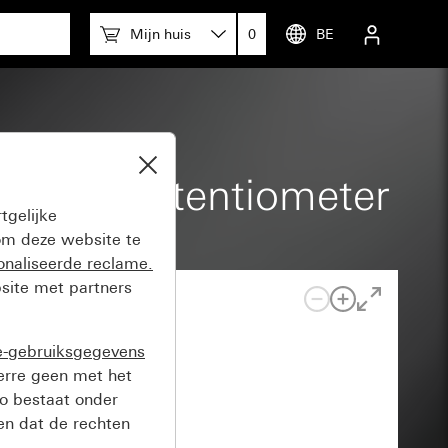
Mijn huis
0
BE
nische potentiometer
tgelijke
m deze website te
onaliseerde reclame.
site met partners
e-gebruiksgegevens
verre geen met het
o bestaat onder
n dat de rechten