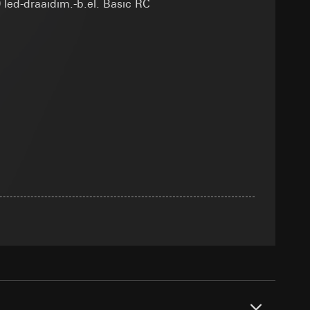
smeting
 led-draaidim.-b.el. Basic RC
m en tijd van het
pparaat
n taken
opie aan te vragen
opie aan te vragen
tie en services
smeting
m en tijd van het