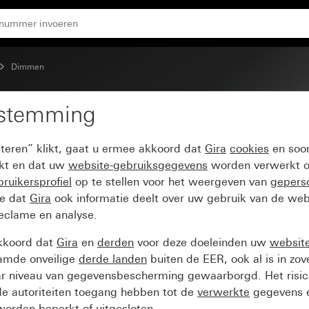
tentiometer
Dimmen
estemming
voor dimmer en elektro
pteren” klikt, gaat u ermee akkoord dat
Gira
cookies
en soor
ikt en dat uw
website-gebruiksgegevens
worden verwerkt o
ruikersprofiel
op te stellen voor het weergeven van
gepers
ee dat
Gira
ook informatie deelt over uw gebruik van de web
reclame en analyse.
kkoord dat
Gira
en
derden
voor deze doeleinden uw
websit
amde onveilige
derde landen
buiten de EER, ook al is in zo
ar niveau van gegevensbescherming gewaarborgd. Het risic
e autoriteiten toegang hebben tot de
verwerkte
gegevens e
orden beperkt of uitgesloten.