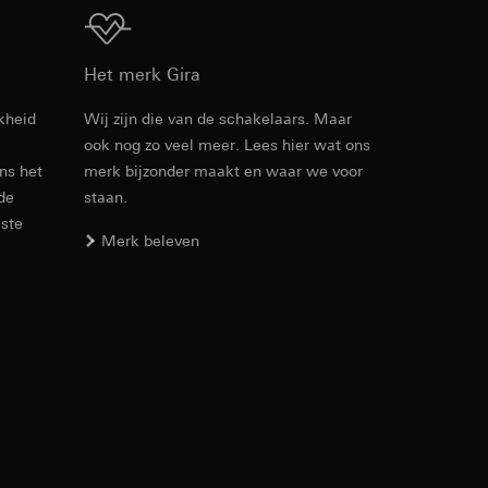
Download
Het merk Gira
kheid
Wij zijn die van de schakelaars. Maar
den. Met betrekking
ook nog zo veel meer. Lees hier wat ons
ij naar hun
ens het
merk bijzonder maakt en waar we voor
opie aan te vragen
 de
staan.
este
Merk beleven
smeting. Google Ads
 media platforms, in
n soort
s te meten.
ina bewegen. We
m en tijd van het