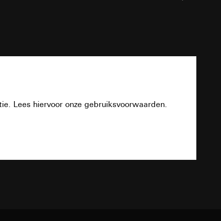
n taken
PDF
opie aan te vragen
tie. Lees hiervoor onze gebruiksvoorwaarden.
opie aan te vragen
Download
deze informatie
TXT
)
ebsitebezoeker op
errer-URL en
sitebezoeker op de
reffende website,