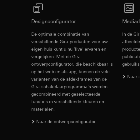
internetadres o
Latere verwerkin
Rechtsgrondslag en
Ontvanger:
Gebruik van de d
Designconfigurator
Mediad
Interne afdeling
Latere verwerkin
LinkedIn Irelan
De optimale combinatie van
Ontvanger:
In de Gi
Vimeo, 
Overdracht aan der
Overdracht aan der
verschillende Gira-producten voor uw
afbeeldi
tot het doorgeven 
Derde land: VS
eigen huis kunt u nu ‘live’ ervaren en
producte
privacyverklaring: 
Passendheidsbesl
vergelijken. Met de Gira-
publicat
Levensduur van de 
via contactgegev
ontwerpconfigurator, die beschikbaar is
gebruik
Levensduur van de 
op het web en als app, kunnen de vele
Google Ads (
Naar 
varianten van de afdekframes van de
Gegevensverwerkin
Hotjar
Gira-schakelaarprogramma's worden
gebruikt gegevens o
gecombineerd met geselecteerde
Gegevensverwerkin
zoekresultaten en 
functies in verschillende kleuren en
warmtebeeld maken.
Categorieën van p
zien waar ze klikke
materialen.
bezoek, apparaatinf
Categorieën van p
Rechtsgrondslag en
Naar de ontwerpconfigurator
Rechtsgrondslag en
Gebruik van de d
Gebruik van de d
Latere verwerkin
Latere verwerkin