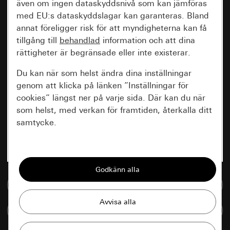
även om ingen dataskyddsnivå som kan jämföras
med EU:s dataskyddslagar kan garanteras. Bland
annat föreligger risk för att myndigheterna kan få
tillgång till
behandlad
information och att dina
rättigheter är begränsade eller inte existerar.
Du kan när som helst ändra dina inställningar
genom att klicka på länken ”Inställningar för
cookies” längst ner på varje sida. Där kan du när
som helst, med verkan för framtiden, återkalla ditt
samtycke.
Nödvändiga
Alla cookies som krävs för att kunna visa
sidan.
Till mediedatabasen
Gira Session
Förbättring av vår webbsida och
Jämföra artiklar
våra utbud
Databehandlingssyfte: