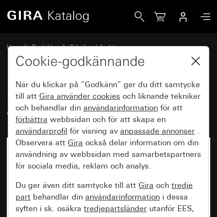
Gira System 3000 varvtalsinställningsinsats
Hem
Produkter
Teknik och funktioner
System 3000 DALI, övrig elektronik
Gira System 3000
Cookie-godkännande
När du klickar på ”Godkänn” ger du ditt samtycke
System 3000
till att
Gira använder
cookies
och liknande tekniker
och behandlar din
användarinformation
för att
varvtalsinställningsinsats
förbättra
webbsidan och för att skapa en
användarprofil
för visning av
anpassade annonser
.
Observera att
Gira
också delar information om din
användning av webbsidan med samarbetspartners
för sociala media, reklam och analys.
Du ger även ditt samtycke till att
Gira
och
tredje
part
behandlar din
användarinformation
i dessa
syften i sk. osäkra
tredjepartsländer
utanför EES,