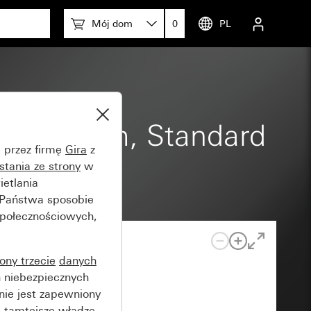
Mój dom
0
PL
0, 1,10 m, Standard
e przez firmę
Gira
z
stania ze strony
w
etlania
 Państwa sposobie
społecznościowych,
rony trzecie
danych
 niebezpiecznych
nie jest zapewniony
 tamtejsze władze