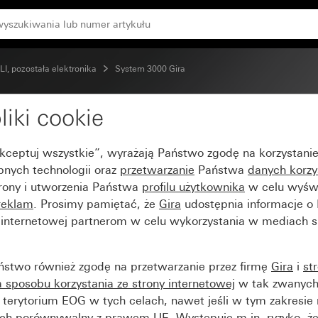
 Standard z czasem opóźnienia System 55
I, pozostała elektronika
System 3000 Gira
liki cookie
jnika ruchu System 300
Akceptuj wszystkie”, wyrażają Państwo zgodę na korzystani
 System 55
bnych technologii oraz
przetwarzanie
Państwa
danych korzy
trony i utworzenia Państwa
profilu użytkownika
w celu wyświ
reklam
. Prosimy pamiętać, że
Gira
udostępnia informacje o
y internetowej partnerom w celu wykorzystania w mediach 
ństwo również zgodę na przetwarzanie przez firmę
Gira
i
st
sposobu korzystania ze strony internetowej
w tak zwanych
terytorium EOG w tych celach, nawet jeśli w tym zakresie 
ch porównywalny z prawem UE. Występuje m.in. ryzyko, że