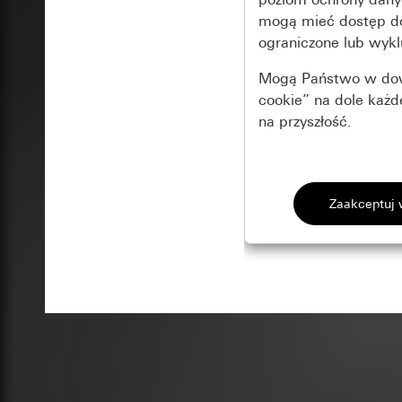
mogą mieć dostęp 
ograniczone lub wykl
Mogą Państwo w dowo
cookie” na dole każ
na przyszłość.
Podstawowe 
Wszystkie pliki coo
Gira Session
Poprawa dzia
Cele przetwarzania
Zastosowanie plików
Strona klientów 
internetowej oraz of
Strona klientów 
użytkowników
Matomo
Marketing
Kategorie danych 
Cele przetwarzania
Strona klientów 
Aby być w stanie r
Kategorie danych 
Strona klientów