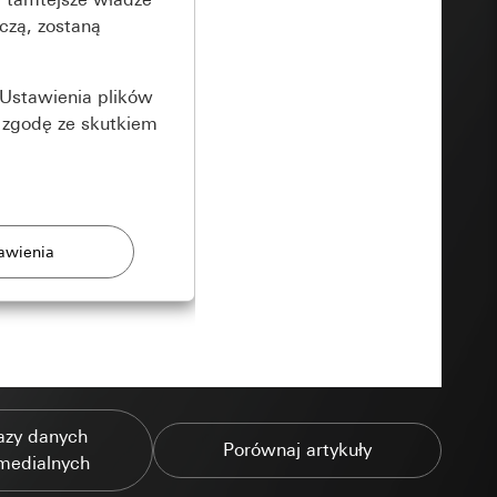
czą, zostaną
Ustawienia plików
 zgodę ze skutkiem
rony
zonych przez
azy danych
Porównaj artykuły
medialnych
ządzenie końcowe
e produkty.
użytkownika,
es pocztowy i adres