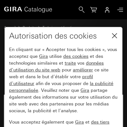
Gira Module rapporté détecteur de mouvement System 300
Accueil
Produits
Technique et fonctions
System 3000 DALI, autre équipement électronique
Autorisation des cookies
Gira System 3000
En cliquant sur « Accepter tous les cookies », vous
acceptez que
Gira
utilise
des cookies
et des
Module rapporté détecteur de
technologies similaires et
traite
vos
données
d’utilisation du site web
pour
améliorer
ce site
mouvement System 3000, 1,10
web et dans le but d’établir votre
profil
m Standard avec DdT System 55
d’utilisateur
afin de vous proposer de
la publicité
personnalisée
. Veuillez noter que
Gira
partage
également des informations sur votre utilisation du
site web avec des partenaires pour les médias
sociaux, la publicité et l’analyse.
Vous acceptez également que
Gira
et
des tiers