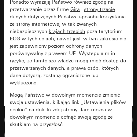
Ponadto wyrażają Państwo również zgodę na
przetwarzanie przez firmę
Gira
i
strony trzecie
danych dotyczących Państwa sposobu korzystania
ze strony internetowej
w tak zwanych
niebezpiecznych
krajach trzecich
poza terytorium
EOG w tych celach, nawet jeśli w tym zakresie nie
jest zapewniony poziom ochrony danych
porównywalny z prawem UE. Występuje m.in.
ryzyko, że tamtejsze władze mogą mieć dostęp do
przetwarzanych
danych, a prawa osób, których
dane dotyczą, zostaną ograniczone lub
wykluczone.
Mogą Państwo w dowolnym momencie zmienić
swoje ustawienia, klikając link „Ustawienia plików
cookie” na dole każdej strony. Tam można w
dowolnym momencie cofnąć swoją zgodę ze
Do bazy danych multimedialnych
skutkiem na przyszłość.
Porównaj artykuły