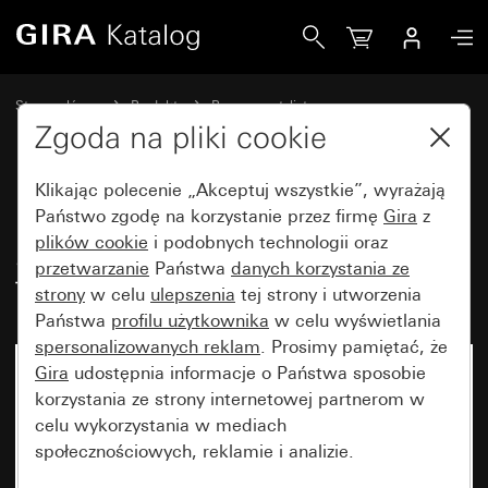
Gira Moduł nakładany czujnika ruchu System 3000, 2,20 m
Strona główna
Produkty
Programy stylistyczne
Bryzgoszczelne Gira
Bryzgoszczelny podtynkowy IP44 Gira TX_44
Zgoda na pliki cookie
Klikając polecenie „Akceptuj wszystkie”, wyrażają
Moduł nakładany czujnika ruchu
Państwo zgodę na korzystanie przez firmę
Gira
z
plików cookie
i podobnych technologii oraz
System 3000, 2,20 m Standard
przetwarzanie
Państwa
danych korzystania ze
TX_44
strony
w celu
ulepszenia
tej strony i utworzenia
Państwa
profilu użytkownika
w celu wyświetlania
spersonalizowanych reklam
. Prosimy pamiętać, że
Gira
udostępnia informacje o Państwa sposobie
korzystania ze strony internetowej partnerom w
celu wykorzystania w mediach
społecznościowych, reklamie i analizie.