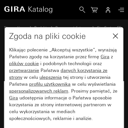
Gira Radio podtynkowe z IP System 55
Strona główna
Produkty
Programy stylistyczne
Gira System 55
Systemy audio
Zgoda na pliki cookie
Klikając polecenie „Akceptuj wszystkie”, wyrażają
Radio podtynkowe z IP
Państwo zgodę na korzystanie przez firmę
Gira
z
plików cookie
i podobnych technologii oraz
System 55
przetwarzanie
Państwa
danych korzystania ze
strony
w celu
ulepszenia
tej strony i utworzenia
Państwa
profilu użytkownika
w celu wyświetlania
spersonalizowanych reklam
. Prosimy pamiętać, że
Gira
udostępnia informacje o Państwa sposobie
korzystania ze strony internetowej partnerom w
celu wykorzystania w mediach
społecznościowych, reklamie i analizie.