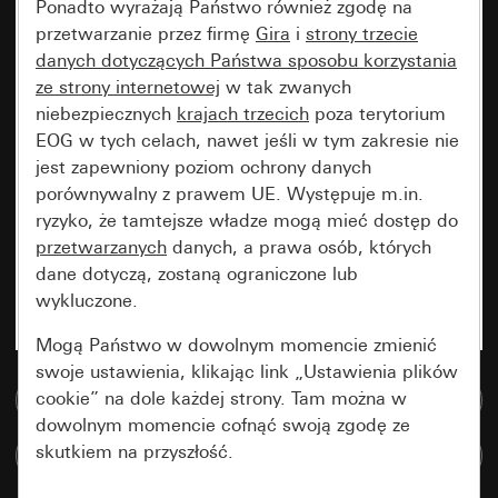
Ponadto wyrażają Państwo również zgodę na
przetwarzanie przez firmę
Gira
i
strony trzecie
danych dotyczących Państwa sposobu korzystania
ze strony internetowej
w tak zwanych
niebezpiecznych
krajach trzecich
poza terytorium
EOG w tych celach, nawet jeśli w tym zakresie nie
jest zapewniony poziom ochrony danych
porównywalny z prawem UE. Występuje m.in.
ryzyko, że tamtejsze władze mogą mieć dostęp do
przetwarzanych
danych, a prawa osób, których
dane dotyczą, zostaną ograniczone lub
wykluczone.
Mogą Państwo w dowolnym momencie zmienić
swoje ustawienia, klikając link „Ustawienia plików
cookie” na dole każdej strony. Tam można w
Do bazy danych multimedialnych
dowolnym momencie cofnąć swoją zgodę ze
skutkiem na przyszłość.
Porównaj artykuły