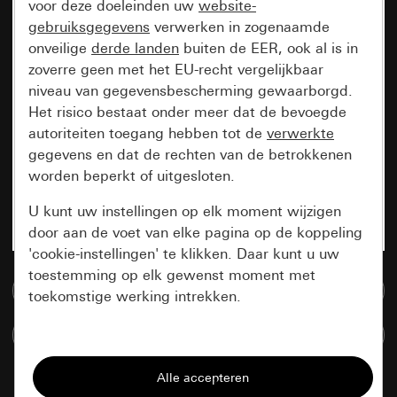
voor deze doeleinden uw
website-
gebruiksgegevens
verwerken in zogenaamde
onveilige
derde landen
buiten de EER, ook al is in
zoverre geen met het EU-recht vergelijkbaar
niveau van gegevensbescherming gewaarborgd.
Het risico bestaat onder meer dat de bevoegde
autoriteiten toegang hebben tot de
verwerkte
gegevens en dat de rechten van de betrokkenen
worden beperkt of uitgesloten.
U kunt uw instellingen op elk moment wijzigen
door aan de voet van elke pagina op de koppeling
'cookie-instellingen' te klikken. Daar kunt u uw
toestemming op elk gewenst moment met
Naar de mediadatabase
toekomstige werking intrekken.
Artikelen verglijken
Essentieel
Alle cookies die wij nodig hebben om de
pagina te kunnen weergeven.