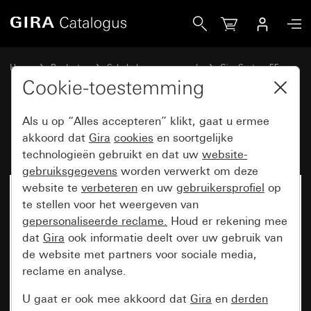
Gira Inbouwradio IP System 55
Home
Producten
Schakelaarprogramma’s
Gira System 55
Audiosystemen
Cookie-toestemming
Als u op “Alles accepteren” klikt, gaat u ermee
Inbouwradio IP System 55
akkoord dat
Gira
cookies
en soortgelijke
technologieën gebruikt en dat uw
website-
gebruiksgegevens
worden verwerkt om deze
website te
verbeteren
en uw
gebruikersprofiel
op
te stellen voor het weergeven van
gepersonaliseerde reclame.
Houd er rekening mee
dat
Gira
ook informatie deelt over uw gebruik van
de website met partners voor sociale media,
reclame en analyse.
U gaat er ook mee akkoord dat
Gira
en
derden