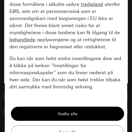
disse formålene i såkalte usikre
tredjeland
utenfor
EØS, selv om et personvernnivå som er
sammenlignbart med lovgivningen i EU ikke er
sikret. Det finnes blant annet risiko for at
myndighetene i disse landene kan få tilgang til de
behandlede
opplysningene og at rettighetene til
den registrerte er begrenset eller utelukket.
Du kan når som helst endre innstillingene dine ved
å klikke på lenken “Innstillinger for
informasjonskapsler” som du finner nederst på
hver side. Der kan du når som helst trekke tilbake
ditt samtykke med fremtidig virkning.
Til mediadatabase
Vesentlige
Sammenlign artikkel
Alle informasjonskapslene vi trenger for å
kunne vise deg siden.