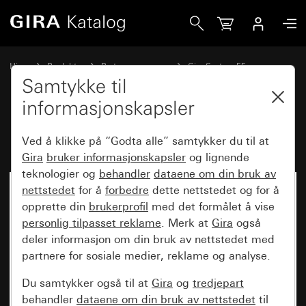
Gira Innfelt radio IP System 55
Hjem
Produkter
Bryterprogrammer
Gira System 55
Audiosystemer
Samtykke til
informasjonskapsler
Innfelt radio IP System 55
Ved å klikke på “Godta alle” samtykker du til at
Gira
bruker informasjonskapsler
og lignende
teknologier og
behandler
dataene om din bruk av
nettstedet
for å
forbedre
dette nettstedet og for å
opprette din
brukerprofil
med det formålet å vise
personlig tilpasset reklame
. Merk at
Gira
også
deler informasjon om din bruk av nettstedet med
partnere for sosiale medier, reklame og analyse.
Du samtykker også til at
Gira
og
tredjepart
behandler
dataene om din bruk av nettstedet
til