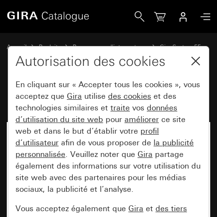
Gira Radio IP encastrée System 55
Accueil
Produits
Programmes d'interrupteurs
Gira System 55
Systèmes audio
Autorisation des cookies
En cliquant sur « Accepter tous les cookies », vous
Radio IP encastrée System 55
acceptez que
Gira
utilise
des cookies
et des
technologies similaires et
traite
vos
données
d’utilisation du site web
pour
améliorer
ce site
web et dans le but d’établir votre
profil
d’utilisateur
afin de vous proposer de
la publicité
personnalisée
. Veuillez noter que
Gira
partage
également des informations sur votre utilisation du
site web avec des partenaires pour les médias
sociaux, la publicité et l’analyse.
Vous acceptez également que
Gira
et
des tiers