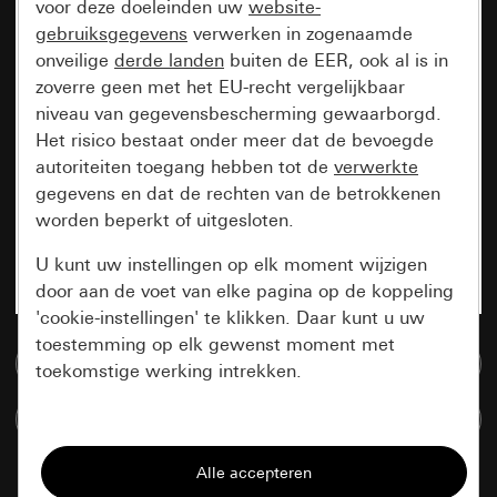
voor deze doeleinden uw
website-
gebruiksgegevens
verwerken in zogenaamde
onveilige
derde landen
buiten de EER, ook al is in
zoverre geen met het EU-recht vergelijkbaar
niveau van gegevensbescherming gewaarborgd.
Het risico bestaat onder meer dat de bevoegde
autoriteiten toegang hebben tot de
verwerkte
gegevens en dat de rechten van de betrokkenen
worden beperkt of uitgesloten.
U kunt uw instellingen op elk moment wijzigen
door aan de voet van elke pagina op de koppeling
'cookie-instellingen' te klikken. Daar kunt u uw
toestemming op elk gewenst moment met
Naar de mediadatabase
toekomstige werking intrekken.
Artikelen verglijken
Essentieel
Alle cookies die wij nodig hebben om de
pagina te kunnen weergeven.