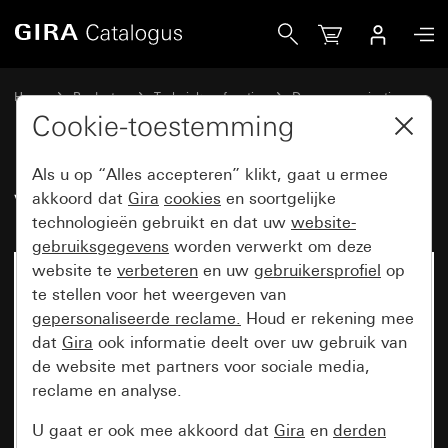
Gira Voeding DC 12 V 2 A
Home
Producten
Techniek en functies
Deurcommunicatie
Gira systeemapparaten
Cookie-toestemming
Als u op “Alles accepteren” klikt, gaat u ermee
Voeding DC 12 V 2 A
akkoord dat
Gira
cookies
en soortgelijke
technologieën gebruikt en dat uw
website-
gebruiksgegevens
worden verwerkt om deze
website te
verbeteren
en uw
gebruikersprofiel
op
te stellen voor het weergeven van
gepersonaliseerde reclame.
Houd er rekening mee
dat
Gira
ook informatie deelt over uw gebruik van
de website met partners voor sociale media,
reclame en analyse.
U gaat er ook mee akkoord dat
Gira
en
derden